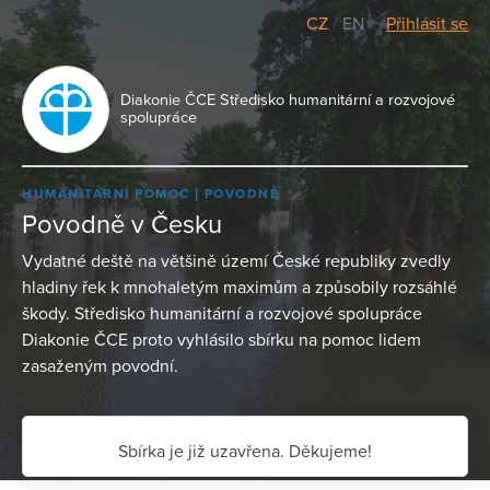
CZ
/
EN
Přihlásit se
Diakonie ČCE Středisko humanitární a rozvojové
spolupráce
HUMANITÁRNÍ POMOC
POVODNĚ
Povodně v Česku
Vydatné deště na většině území České republiky zvedly
hladiny řek k mnohaletým maximům a způsobily rozsáhlé
škody. Středisko humanitární a rozvojové spolupráce
Diakonie ČCE proto vyhlásilo sbírku na pomoc lidem
zasaženým povodní.
Sbírka je již uzavřena. Děkujeme!