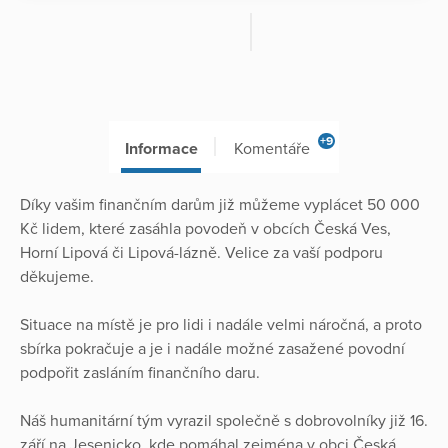
+9
Informace
Komentáře
Díky vašim finančním darům již můžeme vyplácet 50 000
Kč lidem, které zasáhla povodeň v obcích Česká Ves,
Horní Lipová či Lipová-lázně. Velice za vaší podporu
děkujeme.
Situace na místě je pro lidi i nadále velmi náročná, a proto
sbírka pokračuje a je i nadále možné zasažené povodní
podpořit zasláním finančního daru.
Náš humanitární tým vyrazil společně s dobrovolníky již 16.
září na Jesenicko, kde pomáhal zejména v obci Česká