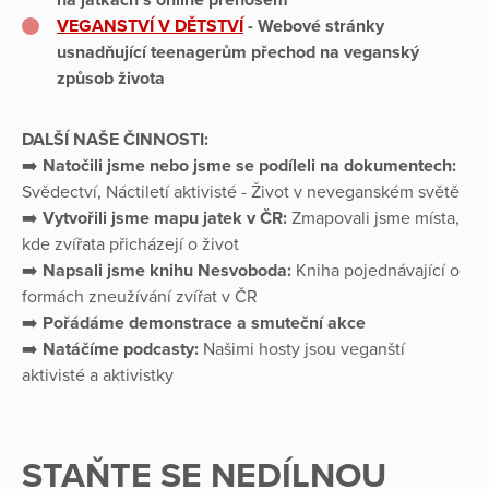
na jatkách s online přenosem
VEGANSTVÍ V DĚTSTVÍ
- Webové stránky
usnadňující teenagerům přechod na veganský
způsob života
DALŠÍ NAŠE ČINNOSTI:
➡️
Natočili jsme nebo jsme se podíleli na dokumentech:
Svědectví, Náctiletí aktivisté - Život v neveganském světě
➡️
Vytvořili jsme mapu jatek v ČR:
Zmapovali jsme místa,
kde zvířata přicházejí o život
➡️
Napsali jsme knihu Nesvoboda:
Kniha pojednávající o
formách zneužívání zvířat v ČR
➡️
Pořádáme demonstrace a smuteční akce
➡️
Natáčíme podcasty:
Našimi hosty jsou veganští
aktivisté a aktivistky
STAŇTE SE NEDÍLNOU