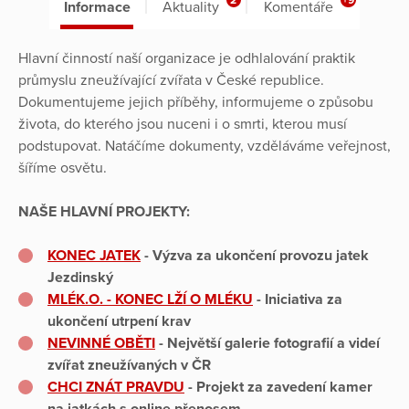
Informace
Aktuality
Komentáře
Hlavní činností naší organizace je odhlalování praktik
průmyslu zneužívající zvířata v České republice.
Dokumentujeme jejich příběhy, informujeme o způsobu
života, do kterého jsou nuceni i o smrti, kterou musí
podstupovat. Natáčíme dokumenty, vzděláváme veřejnost,
šíříme osvětu.
NAŠE HLAVNÍ PROJEKTY:
KONEC JATEK
- Výzva za ukončení provozu jatek
Jezdinský
MLÉK.O. - KONEC LŽÍ O MLÉKU
- Iniciativa za
ukončení utrpení krav
NEVIN
NÉ OBĚTI
- Největší galerie fotografií a videí
zvířat zneužívaných v ČR
CHCI ZNÁT PRAVDU
- Projekt za zavedení kamer