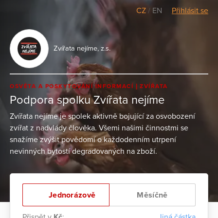
CZ
/
EN
Přihlásit se
Zvířata nejíme, z.s.
OSVĚTA A POSKYTOVÁNÍ INFORMACÍ
ZVÍŘATA
Podpora spolku Zvířata nejíme
Zvířata nejíme je spolek aktivně bojující za osvobození
zvířat z nadvlády člověka. Všemi našimi činnostmi se
snažíme zvýšit povědomí o každodenním utrpení
nevinných bytostí degradovaných na zboží.
Jednorázově
Měsíčně
Přispět v
Kč
:
Jiná částka