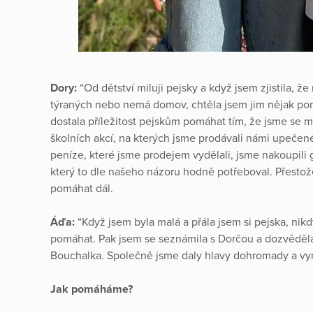
Dory:
“Od dětství miluji pejsky a když jsem zjistila, ž
týraných nebo nemá domov, chtěla jsem jim nějak po
dostala příležitost pejskům pomáhat tím, že jsme se m
školních akcí, na kterých jsme prodávali námi upečen
peníze, které jsme prodejem vydělali, jsme nakoupili 
který to dle našeho názoru hodně potřeboval. Přestož
pomáhat dál.
Áďa:
“Když jsem byla malá a přála jsem si pejska, n
pomáhat. Pak jsem se seznámila s Dorčou a dozvěděla j
Bouchalka. Společně jsme daly hlavy dohromady a vym
Jak pomáháme?