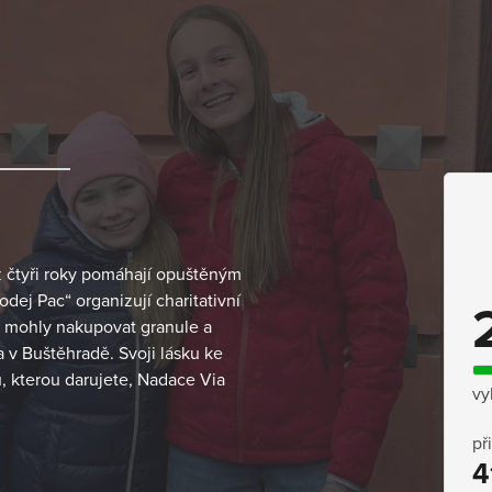
ež čtyři roky pomáhají opuštěným
dej Pac“ organizují charitativní
y mohly nakupovat granule a
a v Buštěhradě. Svoji lásku ke
, kterou darujete, Nadace Via
vy
př
4