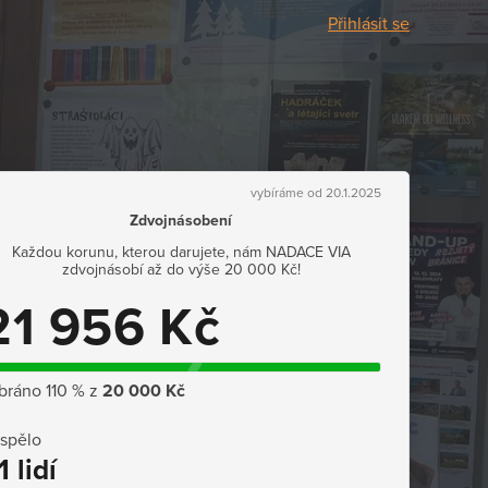
Přihlásit se
vybíráme od 20.1.2025
Zdvojnásobení
Každou korunu, kterou darujete, nám NADACE VIA
zdvojnásobí až do výše 20 000 Kč!
21 956 Kč
bráno 110 % z
20 000 Kč
ispělo
1 lidí