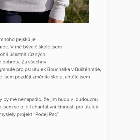
e mnoho pejsků je
moc. V mé bývalé škole jsem
ohli účastnit různých
é dobroty. Za všechny
granule pro psí útulek Bouchalka v Buštěhradě,
e jsem později změnila školu, chtěla jsem
ikdy by mě nenapadlo, že jim budu v budoucnu
sem se o její charitativní činnosti pro útulek
yslely projekt “Podej Pac”