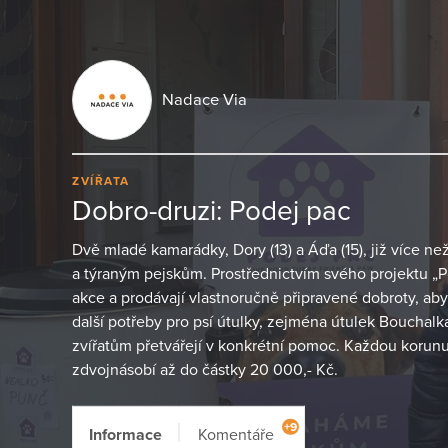
Nadace Via
ZVÍŘATA
Dobro-druzi: Podej pac
Dvě mladé kamarádky, Dory (13) a Áďa (15), již více n
a týraným pejskům. Prostřednictvím svého projektu „Po
akce a prodávají vlastnoručně připravené dobroty, ab
další potřeby pro psí útulky, zejména útulek Bouchalk
zvířatům přetvářejí v konkrétní pomoc. Každou korunu
zdvojnásobí až do částky 20 000,- Kč.
+9
Informace
Komentáře