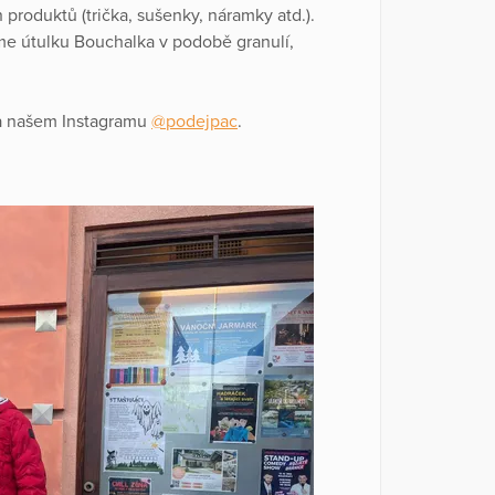
produktů (trička, sušenky, náramky atd.).
e útulku Bouchalka v podobě granulí,
na našem Instagramu
@podejpac
.