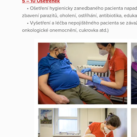
5 –
10 Ošetřenek
• Ošetření hygienicky zanedbaného pacienta napade
zbavení parazitů, oholení, ostříhání, antibiotika, eduk
• Vyšetření a léčba nepojištěného pacienta se záva
onkologické onemocnění, cukrovka atd.)