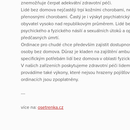
znemožňuje čerpat adekvátní zdravotní péči.
Lidé bez domova nejčastěji trpí kožními chorobami, 
přenosnými chorobami. Častý je i výskyt psychiatrick
obyvatel vysoko nad republikovým průměrem. Lidé bez
psychického a fyzického násilí a sexuálních útoků a op
předčasných úmrtí.
Ordinace pro chudé chce především zajistit dostupnos
osoby bez domova. Důraz je kladen na zajištění ambul
specifickým potřebám lidí bez domova v oblasti fyzick
V našich zařízeních poskytujeme zdravotní péči lidem
provádíme také výkony, které nejsou hrazeny pojišťov
ordinacích jsou zpoplatněny.
---
více na:
osetrenka.cz