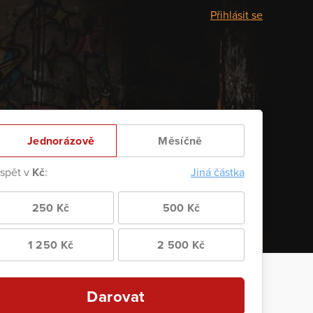
Přihlásit se
Jednorázově
Měsíčně
ispět v
Kč
:
Jiná částka
250 Kč
500 Kč
1 250 Kč
2 500 Kč
Darovat