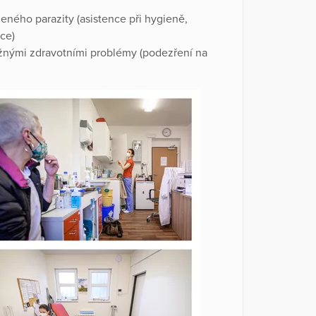
ného parazity (asistence při hygieně,
ace)
žnými zdravotními problémy (podezření na