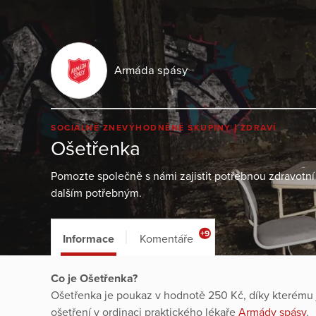
Armáda spásy
SOCIÁLNĚ ZNEVÝHODNĚNÉ SKUPINY
ZDRAVÍ
Ošetřenka
Pomozte společně s námi zajistit potřebnou zdravotn
dalším potřebným.
+9
Informace
Komentáře
Co je Ošetřenka?
Ošetřenka je poukaz v hodnotě 250 Kč, díky kterému 
ošetření v ordinaci praktického lékaře
Armády spásy
.