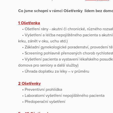
Co jsme schopni v rámci Ošetřenky lidem bez domova
1 Ošetřenka
• Ošetření rány - akutní či chronické, různého rozsa
• Vyšetření a léčba nepojištěného pacienta s akutní
krku, zánět v oku, uchu atd.)
• Základní gynekologické poradenství, provedení t
• Screening pohlavně přenosných chorob rychlote
•
Vyšetření pacienta a vystavení lékařského posudk
domova pro seniory a další služby)
• Úhrada doplatku za léky – v průměru
2 Ošetřenky
•
Preventivní prohlídka
• Laboratorní vyšetření nepojištěného pacienta
• Předoperační vyšetření