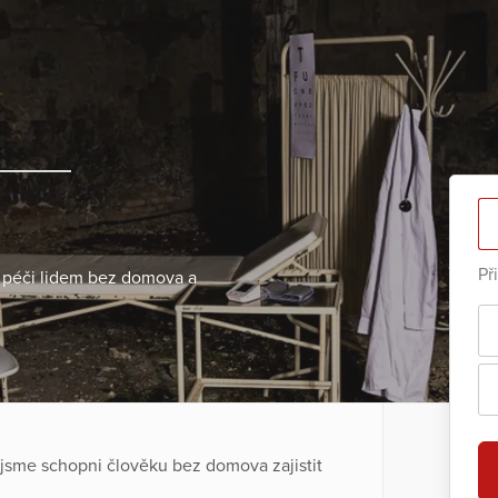
Př
í péči lidem bez domova a
jsme schopni člověku bez domova zajistit