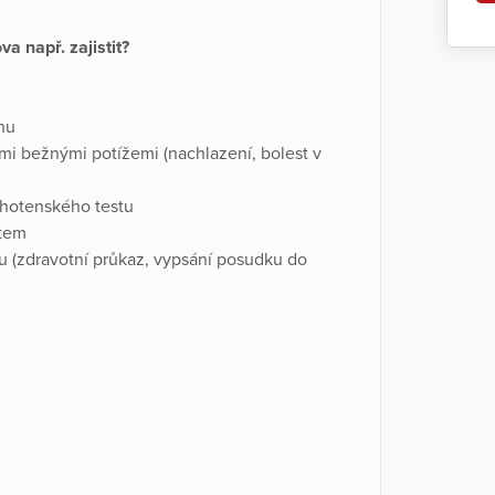
 např. zajistit?
hu
mi bežnými potížemi (nachlazení, bolest v
ěhotenského testu
stem
u (zdravotní průkaz, vypsání posudku do