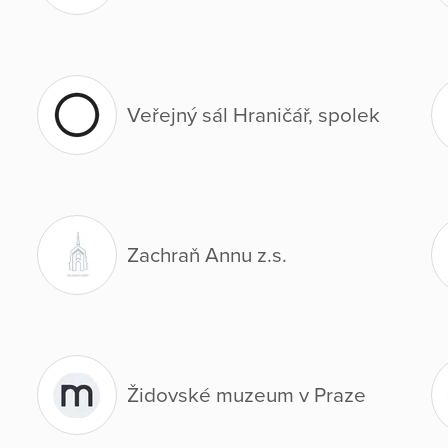
Veřejný sál Hraničář, spolek
Zachraň Annu z.s.
Židovské muzeum v Praze