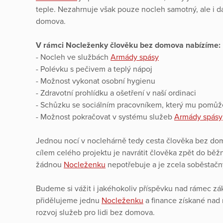
teple. Nezahrnuje však pouze nocleh samotný, ale i da
domova.
V rámci Nocleženky člověku bez domova nabízíme:
- Nocleh ve službách
Armády spásy
- Polévku s pečivem a teplý nápoj
- Možnost vykonat osobní hygienu
- Zdravotní prohlídku a ošetření v naší ordinaci
- Schůzku se sociálním pracovníkem, který mu pomůže ř
- Možnost pokračovat v systému služeb
Armády spásy
Jednou nocí v noclehárně tedy cesta člověka bez do
cílem celého projektu je navrátit člověka zpět do běž
žádnou
Nocleženku
nepotřebuje a je zcela soběstačn
Budeme si vážit i jakéhokoliv příspěvku nad rámec zák
přidělujeme jednu
Nocleženku
a finance získané nad 
rozvoj služeb pro lidi bez domova.