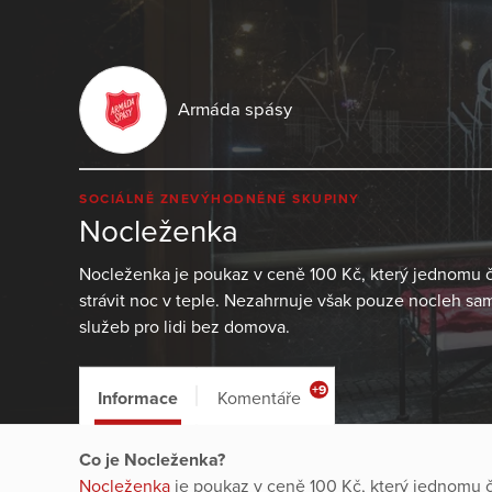
Armáda spásy
SOCIÁLNĚ ZNEVÝHODNĚNÉ SKUPINY
Nocleženka
Nocleženka je poukaz v ceně 100 Kč, který jednomu
strávit noc v teple. Nezahrnuje však pouze nocleh sam
služeb pro lidi bez domova.
+9
Informace
Komentáře
Co je Nocleženka?
Nocleženka
je poukaz v ceně 100 Kč, který jednomu 