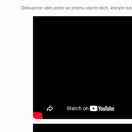
Děkujeme vám proto ve jménu všech těch, kterým tut