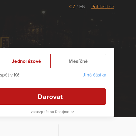
CZ
/
EN
Přihlásit se
Jednorázově
Měsíčně
ispět v
Kč
:
Jiná částka
Darovat
zabezpečeno Darujme.cz