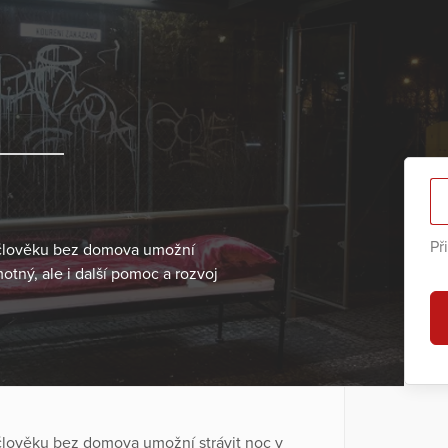
Př
 člověku bez domova umožní
otný, ale i další pomoc a rozvoj
člověku bez domova umožní strávit noc v