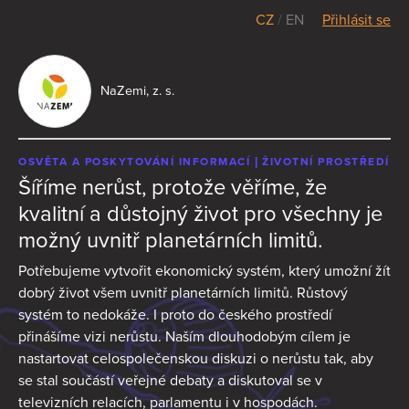
CZ
/
EN
Přihlásit se
NaZemi, z. s.
OSVĚTA A POSKYTOVÁNÍ INFORMACÍ
ŽIVOTNÍ PROSTŘEDÍ
Šíříme nerůst, protože věříme, že
kvalitní a důstojný život pro všechny je
možný uvnitř planetárních limitů.
Potřebujeme vytvořit ekonomický systém, který umožní žít
dobrý život všem uvnitř planetárních limitů. Růstový
systém to nedokáže. I proto do českého prostředí
přinášíme vizi nerůstu. Naším dlouhodobým cílem je
nastartovat celospolečenskou diskuzi o nerůstu tak, aby
se stal součástí veřejné debaty a diskutoval se v
televizních relacích, parlamentu i v hospodách.