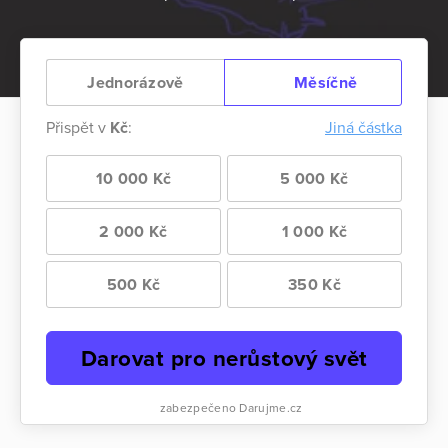
Jednorázově
Měsíčně
Přispět v
Kč
:
Jiná částka
10 000 Kč
5 000 Kč
2 000 Kč
1 000 Kč
500 Kč
350 Kč
Darovat pro nerůstový svět
zabezpečeno Darujme.cz