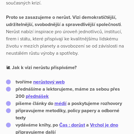
současných krizí.
Proto se zasazujeme o nerůst. Vizi demokratičtější,
udržitelnější, svobodnější a spravedlivější společnosti
.
Nerůst nabízí inspirace pro úroveň jednotlivců, institucí,
firem i státu, které přispívají ke kvalitnějšímu lidskému
životu v mezích planety a osvobození se od závislosti na
neustálém růstu výroby a spotřeby.
🐌
Jak k vizi nerůstu přispíváme?
tvoříme
nerůstový web
přednášíme a lektorujeme, máme za sebou přes
200
přednášek
píšeme články do
médií
a poskytujeme rozhovory
připravujeme metodiky, policy papery a odborné
texty
vydáváme knihy, po
Čas : dorůst
a
Vrchol je dno
připravujeme další