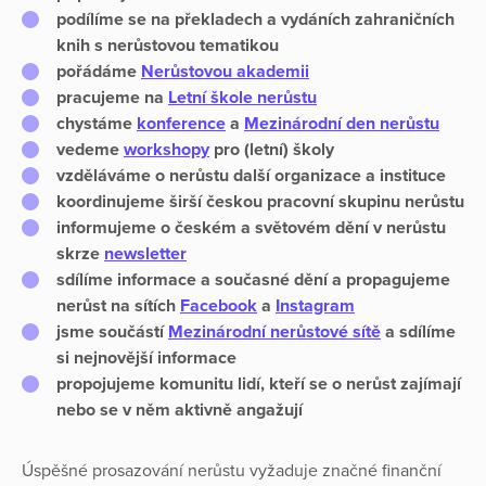
podílíme se na překladech a vydáních zahraničních
knih s nerůstovou tematikou
pořádáme
Nerůstovou akademii
pracujeme na
Letní škole nerůstu
chystáme
konference
a
Mezinárodní den nerůstu
vedeme
workshopy
pro (letní) školy
vzděláváme o nerůstu další organizace a instituce
koordinujeme širší českou pracovní skupinu nerůstu
informujeme o českém a světovém dění v nerůstu
skrze
newsletter
sdílíme informace a současné dění a propagujeme
nerůst na sítích
Facebook
a
Instagram
jsme součástí
Mezinárodní nerůstové sítě
a sdílíme
si nejnovější informace
propojujeme komunitu lidí, kteří se o nerůst zajímají
nebo se v něm aktivně angažují
Úspěšné prosazování nerůstu vyžaduje značné finanční