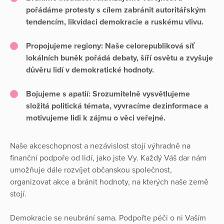
pořádáme protesty s cílem zabránit autoritářským
tendencím, likvidaci demokracie a ruskému vlivu.
Propojujeme regiony:
Naše celorepubliková síť
lokálních buněk pořádá debaty, šíří osvětu a zvyšuje
důvěru lidí v demokratické hodnoty.
Bojujeme s apatií:
Srozumitelně vysvětlujeme
složitá politická témata, vyvracíme dezinformace a
motivujeme lidi k zájmu o věci veřejné.
Naše akceschopnost a nezávislost stojí výhradně na
finanční podpoře od lidí, jako jste Vy. Každý Váš dar nám
umožňuje dále rozvíjet občanskou společnost,
organizovat akce a bránit hodnoty, na kterých naše země
stojí.
Demokracie se neubrání sama. Podpořte péči o ni Vaším