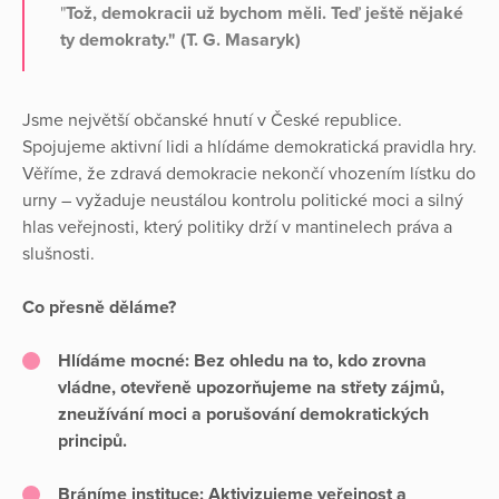
"
Tož, demokracii už bychom měli. Teď ještě nějaké
ty demokraty." (T. G. Masaryk)
Jsme největší občanské hnutí v České republice.
Spojujeme aktivní lidi a hlídáme demokratická pravidla hry.
Věříme, že zdravá demokracie nekončí vhozením lístku do
urny – vyžaduje neustálou kontrolu politické moci a silný
hlas veřejnosti, který politiky drží v mantinelech práva a
slušnosti.
Co přesně děláme?
Hlídáme mocné:
Bez ohledu na to, kdo zrovna
vládne, otevřeně upozorňujeme na střety zájmů,
zneužívání moci a porušování demokratických
principů.
Bráníme instituce:
Aktivizujeme veřejnost a