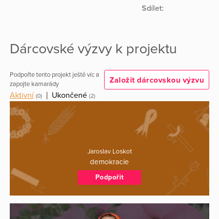
Sdílet:
Dárcovské výzvy k projektu
Podpořte tento projekt ještě víc a
Založit dárcovskou výzvu
zapojte kamarády
Aktivní
|
Ukončené
(0)
(2)
Jaroslav Loskot
demokracie
Podpořit