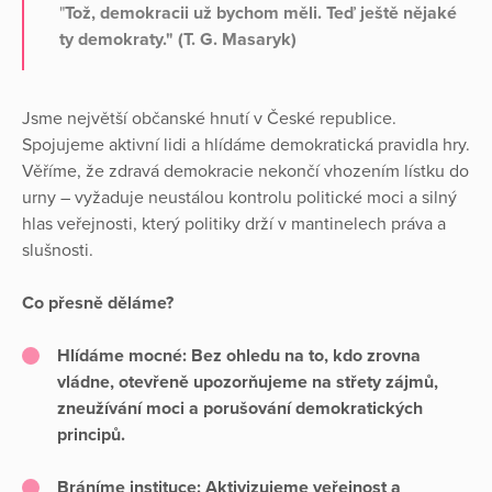
"
Tož, demokracii už bychom měli. Teď ještě nějaké
ty demokraty." (T. G. Masaryk)
Jsme největší občanské hnutí v České republice.
Spojujeme aktivní lidi a hlídáme demokratická pravidla hry.
Věříme, že zdravá demokracie nekončí vhozením lístku do
urny – vyžaduje neustálou kontrolu politické moci a silný
hlas veřejnosti, který politiky drží v mantinelech práva a
slušnosti.
Co přesně děláme?
Hlídáme mocné:
Bez ohledu na to, kdo zrovna
vládne, otevřeně upozorňujeme na střety zájmů,
zneužívání moci a porušování demokratických
principů.
Bráníme instituce:
Aktivizujeme veřejnost a