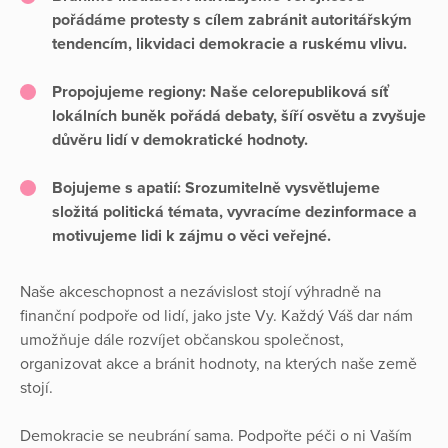
pořádáme protesty s cílem zabránit autoritářským
tendencím, likvidaci demokracie a ruskému vlivu.
Propojujeme regiony:
Naše celorepubliková síť
lokálních buněk pořádá debaty, šíří osvětu a zvyšuje
důvěru lidí v demokratické hodnoty.
Bojujeme s apatií:
Srozumitelně vysvětlujeme
složitá politická témata, vyvracíme dezinformace a
motivujeme lidi k zájmu o věci veřejné.
Naše akceschopnost a nezávislost stojí výhradně na
finanční podpoře od lidí, jako jste Vy. Každý Váš dar nám
umožňuje dále rozvíjet občanskou společnost,
organizovat akce a bránit hodnoty, na kterých naše země
stojí.
Demokracie se neubrání sama. Podpořte péči o ni Vaším