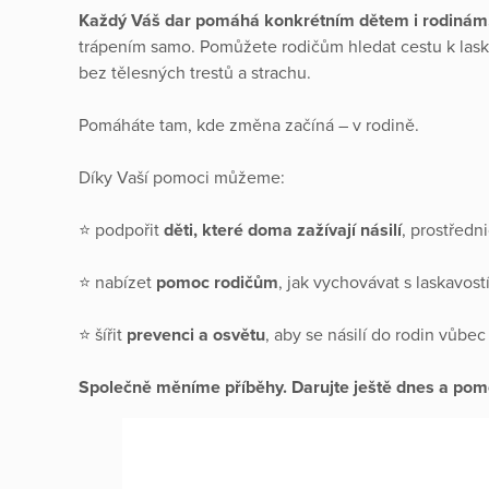
Každý Váš dar pomáhá konkrétním dětem i rodinám
trápením samo. Pomůžete rodičům hledat cestu k laska
bez tělesných trestů a strachu.
Pomáháte tam, kde změna začíná – v rodině.
Díky Vaší pomoci můžeme:
⭐️ podpořit
děti, které doma zažívají násilí
, prostředn
⭐️ nabízet
pomoc rodičům
, jak vychovávat s laskavostí
⭐️ šířit
prevenci a osvětu
, aby se násilí do rodin vůbec
Společně měníme příběhy.
Darujte ještě dnes a po