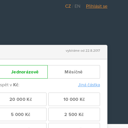
CZ
/
EN
Přihlásit se
vybíráme od 22.8.2017
Jednorázově
Měsíčně
ispět v
Kč
:
Jiná částka
20 000 Kč
10 000 Kč
5 000 Kč
2 500 Kč