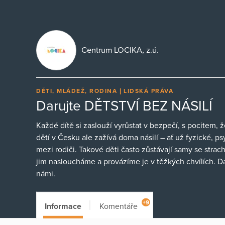
Centrum LOCIKA, z.ú.
DĚTI, MLÁDEŽ, RODINA
LIDSKÁ PRÁVA
Darujte DĚTSTVÍ BEZ NÁSILÍ
Každé dítě si zaslouží vyrůstat v bezpečí, s pocitem,
dětí v Česku ale zažívá doma násilí – ať už fyzické, p
mezi rodiči. Takové děti často zůstávají samy se stra
jim nasloucháme a provázíme je v těžkých chvílích. D
námi.
+9
Informace
Komentáře