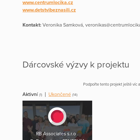
www.centrumlocika.cz
www.detstvibeznasili.cz
Kontakt:
Veronika Samková, veronikas@centrumlocik
Dárcovské výzvy k projektu
Podpořte tento projekt ještě víc
Aktivní
|
Ukončené
(1)
(14)
RB Associates s.r.o .