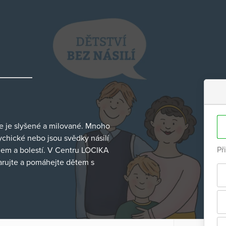
 že je slyšené a milované. Mnoho
sychické nebo jsou svědky násilí
Př
chem a bolestí. V Centru LOCIKA
arujte a pomáhejte dětem s