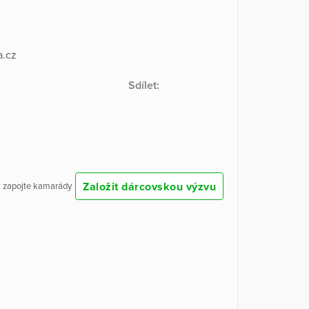
a.cz
Sdílet:
Založit dárcovskou výzvu
 a zapojte kamarády