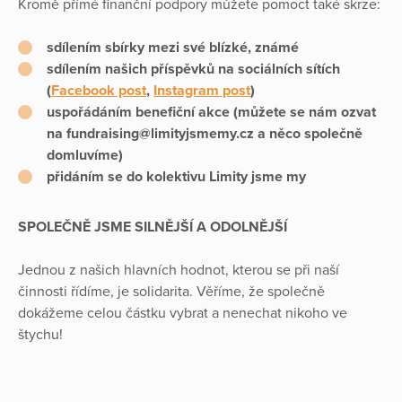
Kromě přímé finanční podpory můžete pomoct také skrze:
sdílením sbírky mezi své blízké, známé
sdílením našich příspěvků na sociálních sítích
(
Facebook post
,
Instagram post
)
uspořádáním benefiční akce (můžete se nám ozvat
na fundraising@limityjsmemy.cz a něco společně
domluvíme)
přidáním se do kolektivu Limity jsme my
SPOLEČNĚ JSME SILNĚJŠÍ A ODOLNĚJŠÍ
Jednou z našich hlavních hodnot, kterou se při naší
činnosti řídíme, je solidarita. Věříme, že společně
dokážeme celou částku vybrat a nenechat nikoho ve
štychu!