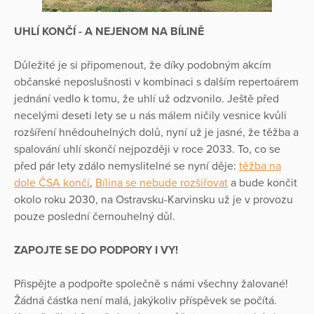
UHLÍ KONČÍ - A NEJENOM NA BÍLINĚ
Důležité je si připomenout, že díky podobným akcím
občanské neposlušnosti v kombinaci s dalším repertoárem
jednání vedlo k tomu, že uhlí už odzvonilo. Ještě před
necelými deseti lety se u nás málem ničily vesnice kvůli
rozšíření hnědouhelných dolů, nyní už je jasné, že těžba a
spalování uhlí skončí nejpozději v roce 2033. To, co se
před pár lety zdálo nemyslitelné se nyní děje:
těžba na
dole ČSA končí
,
Bílina se nebude rozšiřovat
a bude končit
okolo roku 2030, na Ostravsku-Karvinsku už je v provozu
pouze poslední černouhelný důl.
ZAPOJTE SE DO PODPORY I VY!
Přispějte a podpořte společně s námi všechny žalované!
Žádná částka není malá, jakýkoliv příspěvek se počítá.