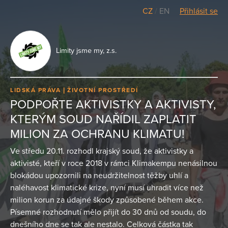
CZ
/
EN
Přihlásit se
Limity jsme my, z.s.
LIDSKÁ PRÁVA
ŽIVOTNÍ PROSTŘEDÍ
PODPOŘTE AKTIVISTKY A AKTIVISTY,
KTERÝM SOUD NAŘÍDIL ZAPLATIT
MILION ZA OCHRANU KLIMATU!
Ve středu 20.11. rozhodl krajský soud, že aktivistky a
aktivisté, kteří v roce 2018 v rámci Klimakempu nenásilnou
blokádou upozornili na neudržitelnost těžby uhlí a
naléhavost klimatické krize, nyní musí uhradit více než
milion korun za údajné škody způsobené během akce.
Písemné rozhodnutí mělo přijít do 30 dnů od soudu, do
dnešního dne se tak ale nestalo. Celková částka tak