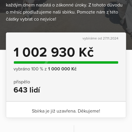
každým dnem narůstá o zákonné úroky. Z tohoto důvodu
o měsíc prodlužujeme naši sbírku. Pomozte nám z této
částky vybrat co nejvíce!
vybíráme od 27.11.2024
1 002 930 Kč
vybráno 100 % z
1 000 000 Kč
přispělo
643 lidí
Sbírka je již uzavřena. Děkujeme!