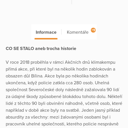
+9
Informace
Komentáře
CO SE STALO aneb trocha historie
V roce 2018 proběhla v rámci Akčních dnů klimakempu
přímá akce, při které byl na několik hodin zablokován a
obsazen důl Bílina. Akce byla po několika hodinách
ukončena, když policie zatkla cca 280 osob. Uhelná
společnost Severočeské doly následně zažalovala 90 lidí
za údajné škody způsobené blokádou tohoto dolu. Někteří
lidé z těchto 90 byli obviněni náhodně, včetně osob, které
například v době akce byly na svatbě. Jeden jasný příklad
absurdity za všechny: mezi žalovanými osobami byl i
pracovník uhelné společnosti, kterého policie nesprávně