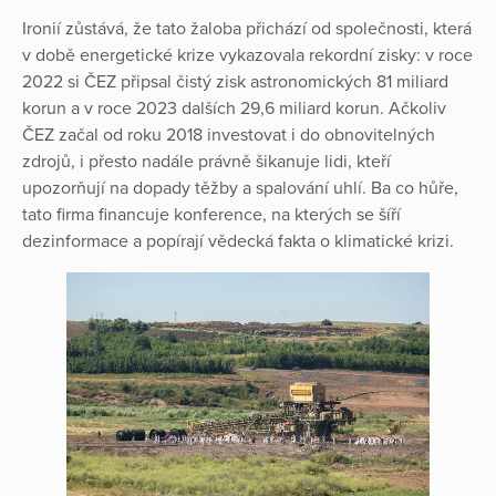
Ironií zůstává, že tato žaloba přichází od společnosti, která
v době energetické krize vykazovala rekordní zisky: v roce
2022 si ČEZ připsal čistý zisk astronomických 81 miliard
korun a v roce 2023 dalších 29,6 miliard korun. Ačkoliv
ČEZ začal od roku 2018 investovat i do obnovitelných
zdrojů, i přesto nadále právně šikanuje lidi, kteří
upozorňují na dopady těžby a spalování uhlí. Ba co hůře,
tato firma financuje konference, na kterých se šíří
dezinformace a popírají vědecká fakta o klimatické krizi.