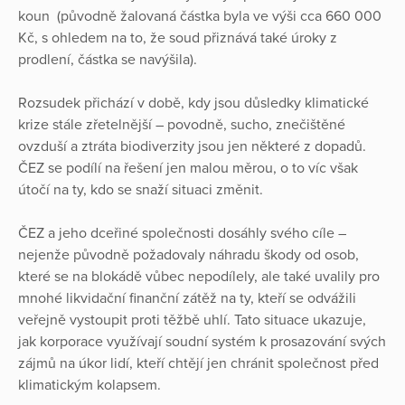
koun (původně žalovaná částka byla ve výši cca 660 000
Kč, s ohledem na to, že soud přiznává také úroky z
prodlení, částka se navýšila).
Rozsudek přichází v době, kdy jsou důsledky klimatické
krize stále zřetelnější – povodně, sucho, znečištěné
ovzduší a ztráta biodiverzity jsou jen některé z dopadů.
ČEZ se podílí na řešení jen malou měrou, o to víc však
útočí na ty, kdo se snaží situaci změnit.
ČEZ a jeho dceřiné společnosti dosáhly svého cíle –
nejenže původně požadovaly náhradu škody od osob,
které se na blokádě vůbec nepodílely, ale také uvalily pro
mnohé likvidační finanční zátěž na ty, kteří se odvážili
veřejně vystoupit proti těžbě uhlí. Tato situace ukazuje,
jak korporace využívají soudní systém k prosazování svých
zájmů na úkor lidí, kteří chtějí jen chránit společnost před
klimatickým kolapsem.