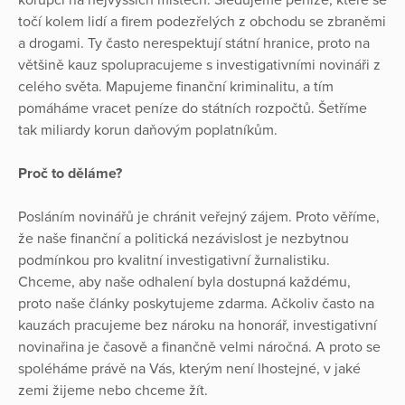
korupci na nejvyšších místech. Sledujeme peníze, které se
točí kolem lidí a firem podezřelých z obchodu se zbraněmi
a drogami. Ty často nerespektují státní hranice, proto na
většině kauz spolupracujeme s investigativními novináři z
celého světa. Mapujeme finanční kriminalitu, a tím
pomáháme vracet peníze do státních rozpočtů. Šetříme
tak miliardy korun daňovým poplatníkům.
Proč to děláme?
Posláním novinářů je chránit veřejný zájem. Proto věříme,
že naše finanční a politická nezávislost je nezbytnou
podmínkou pro kvalitní investigativní žurnalistiku.
Chceme, aby naše odhalení byla dostupná každému,
proto naše články poskytujeme zdarma. Ačkoliv často na
kauzách pracujeme bez nároku na honorář, investigativní
novinařina je časově a finančně velmi náročná. A proto se
spoléháme právě na Vás, kterým není lhostejné, v jaké
zemi žijeme nebo chceme žít.