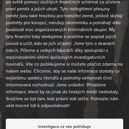
po světě pomocí složitých finančních schémat za účelem
praní peněz a jejich ukrytí. Tyto nelegitimní přesuny
peněz jsou také hrozbou pro tranzitní země, jelikož skýtají
podněty pro korupci, narušují ekonomiku a pomáhají dále
posilovat moc organizovaných kriminálních skupin. My
tyto finanční toky sledujeme a snažíme se popsat jejich
původ a určit, kdo se jich účastní. Jsme tým o dvanácti
lidech. Píšeme o velkých kauzách díky spolupráci s
mezinárodními sítěmi špičkových investigativních
novinářů. Vše co publikujeme si můžete přečíst zdarma na
našem webu. Chceme, aby se naše informace dostaly co
nejširšímu spektru čtenářů a pomohly veřejnosti činit
informovaná rozhodnutí. Jsme unikátní. Přinášíme
informace, které by se jinak do českých médií nedostaly.
Snažíme se být tam, kde právní stát selže. Pomozte nám
vést mocné lidi k odpovědnosti!
investigace.cz vás potřebuje