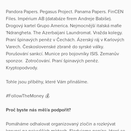
Pandora Papers. Pegasus Project. Panama Papers. FinCEN
Files. Impérium AB (databáze firem Andreje Babiše).
Drogový kartel Grupo America. Nejmocnější italská mafie
'Ndrangheta. The Azerbaijani Laundromat. Vražda kolegy.
Praní špinavých peněz v Čechách. Ázerský ráj v Karlových
Varech. Československé zbraně do syrské války.
Porušování sankcí. Munice pro bojovníky ISIS. Zemanův
sponzor. Zotročování. Praní špinavých peněz.
Kryptopodvody.
Tohle jsou příběhy, které Vám přinášíme.
#FollowTheMoney 💰
Proč byste nás měl/a podpořit?
Pomáháme odhalovat organizovaný zločin a rozkrývat