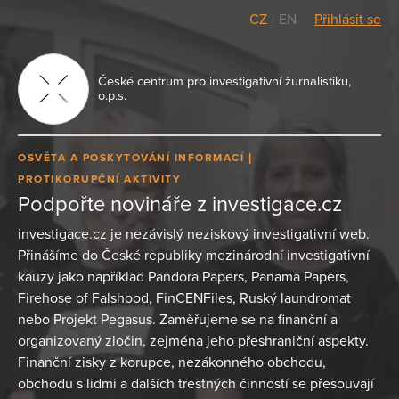
CZ
/
EN
Přihlásit se
České centrum pro investigativní žurnalistiku,
o.p.s.
OSVĚTA A POSKYTOVÁNÍ INFORMACÍ
PROTIKORUPČNÍ AKTIVITY
Podpořte novináře z investigace.cz
investigace.cz je nezávislý neziskový investigativní web.
Přinášíme do České republiky mezinárodní investigativní
kauzy jako například Pandora Papers, Panama Papers,
Firehose of Falshood, FinCENFiles, Ruský laundromat
nebo Projekt Pegasus. Zaměřujeme se na finanční a
organizovaný zločin, zejména jeho přeshraniční aspekty.
Finanční zisky z korupce, nezákonného obchodu,
obchodu s lidmi a dalších trestných činností se přesouvají