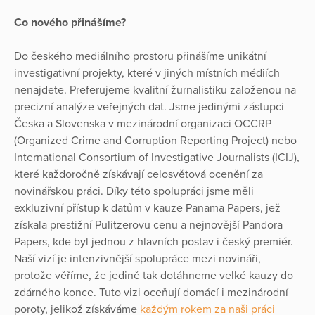
Co nového přinášíme?
Do českého mediálního prostoru přinášíme unikátní
investigativní projekty, které v jiných místních médiích
nenajdete. Preferujeme kvalitní žurnalistiku založenou na
precizní analýze veřejných dat. Jsme jedinými zástupci
Česka a Slovenska v mezinárodní organizaci OCCRP
(Organized Crime and Corruption Reporting Project) nebo
International Consortium of Investigative Journalists (ICIJ),
které každoročně získávají celosvětová ocenění za
novinářskou práci. Díky této spolupráci jsme měli
exkluzivní přístup k datům v kauze Panama Papers, jež
získala prestižní Pulitzerovu cenu a nejnovější Pandora
Papers, kde byl jednou z hlavních postav i český premiér.
Naší vizí je intenzivnější spolupráce mezi novináři,
protože věříme, že jedině tak dotáhneme velké kauzy do
zdárného konce. Tuto vizi oceňují domácí i mezinárodní
poroty, jelikož získáváme
každým rokem za naši práci