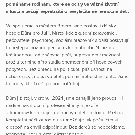
pomáháme rodinám, které se ocitly ve vážné životní
situaci a pečují nepřetržitě o nevyléčitelně nemocné děti.
Ve spolupráci s městem Brnem jsme postavili dětský
hospic
Dům pro Julii.
Místo, kde zkušení zdravotníci,
pečovatelé, psycholog, sociální pracovník a další poskytují
tu nejlepší možnou péči v těžkém období. Nabízíme
krátkodobou odlehčovací péči, připravujeme možnost
prožití terminálního stadia onemocnění při hospicových
pobytech. Bez ohledu na politickou příslušnost, na
náboženství, na barvu pleti, pohlaví nebo stav konta. Jsme
tu pro ty, kteří naši pomoc potřebují.
Dům již stojí, v srpnu 2024 jsme zahájili jeho provoz – i
nadále náš mobilní profesionální tým jezdí v
Jihomoravském kraji k nemocným dětem domů. Přebírá
kompletní péči za rodinu a umožňuje tak pečujícím si
alespoň na chvíli odpočinout. Bez dárců se neobejdeme.
Podpořte i Vy unikátní dětský hospic.