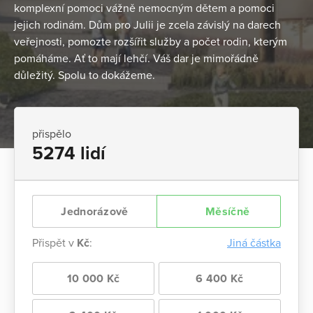
komplexní pomoci vážně nemocným dětem a pomoci
jejich rodinám. Dům pro Julii je zcela závislý na darech
veřejnosti, pomozte rozšířit služby a počet rodin, kterým
pomáháme. Ať to mají lehčí. Váš dar je mimořádně
důležitý. Spolu to dokážeme.
přispělo
5274 lidí
Jednorázově
Měsíčně
Přispět v
Kč
:
Jiná částka
10 000 Kč
6 400 Kč