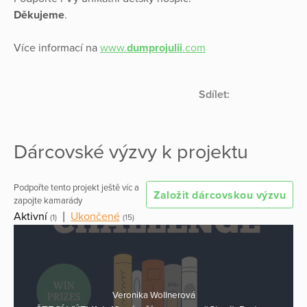
Děkujeme
.
Více informací na
www.
dumprojulii
.com
Sdílet:
Dárcovské výzvy k projektu
Podpořte tento projekt ještě víc a
Založit dárcovskou výzvu
zapojte kamarády
Aktivní
|
Ukončené
(1)
(15)
Veronika Wollnerová