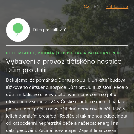
CZ
/
EN
Přihlásit se
Dům pro Julii, z. ú.
DĚTI, MLÁDEŽ, RODINA
HOSPICOVÁ A PALIATIVNÍ PÉČE
Vybavení a provoz dětského hospice
Dům pro Julii
Děkujeme, že pomáháte Domu pro Julii. Unikátní budova
lůžkového dětského hospice Dům pro Julii už stojí. Péče o
děti a mladistvé s nevyléčitelnými nemocemi se jeho
otevřením v srpnu 2024 v České republice mění. I nadále
poskytujeme péči u nevyléčitelně nemocných dětí také v
jejich domácím prostředí. Rodiče si tak mohou odpočinout
od každodenní nepřetržité péče a načerpat energii na
další pečování. Začíná nová etapa. Zajistit financování