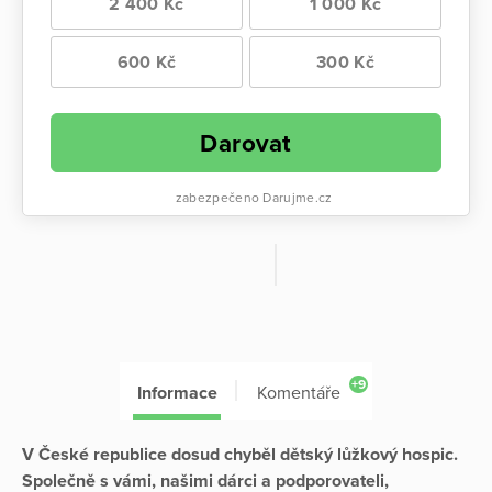
2 400 Kč
1 000 Kč
600 Kč
300 Kč
Darovat
zabezpečeno Darujme.cz
+9
Informace
Komentáře
V České republice dosud chyběl dětský lůžkový hospic.
Společně s vámi, našimi dárci a podporovateli,