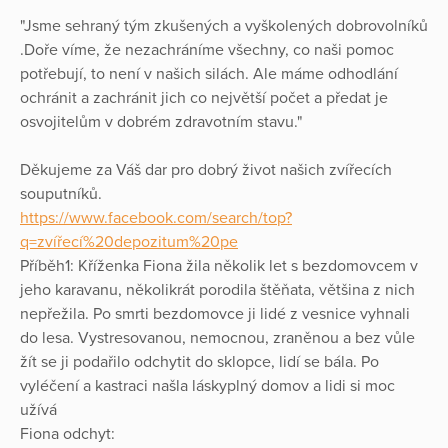
"Jsme sehraný tým zkušených a vyškolených dobrovolníků
.Doře víme, že nezachráníme všechny, co naši pomoc
potřebují, to není v našich silách. Ale máme odhodlání
ochránit a zachránit jich co největší počet a předat je
osvojitelům v dobrém zdravotním stavu."
Děkujeme za Váš dar pro dobrý život našich zvířecích
souputníků.
https://www.facebook.com/search/top?
q=zvířecí%20depozitum%20pe
Příběh1: Kříženka Fiona žila několik let s bezdomovcem v
jeho karavanu, několikrát porodila štěňata, většina z nich
nepřežila. Po smrti bezdomovce ji lidé z vesnice vyhnali
do lesa. Vystresovanou, nemocnou, zraněnou a bez vůle
žít se ji podařilo odchytit do sklopce, lidí se bála. Po
vyléčení a kastraci našla láskyplný domov a lidi si moc
užívá
Fiona odchyt: