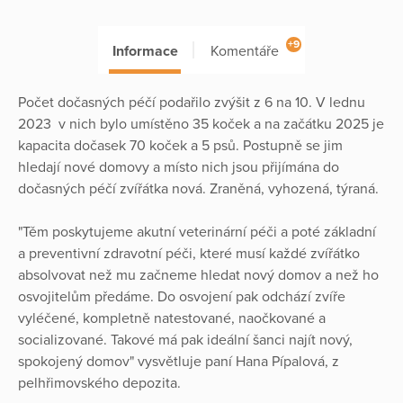
+9
Informace
Komentáře
Počet dočasných péčí podařilo zvýšit z 6 na 10. V lednu
2023 v nich bylo umístěno 35 koček a na začátku 2025 je
kapacita dočasek 70 koček a 5 psů. Postupně se jim
hledají nové domovy a místo nich jsou přijímána do
dočasných péčí zvířátka nová. Zraněná, vyhozená, týraná.
"Těm poskytujeme akutní veterinární péči a poté základní
a preventivní zdravotní péči, které musí každé zvířátko
absolvovat než mu začneme hledat nový domov a než ho
osvojitelům předáme. Do osvojení pak odchází zvíře
vyléčené, kompletně natestované, naočkované a
socializované. Takové má pak ideální šanci najít nový,
spokojený domov" vysvětluje paní Hana Pípalová, z
pelhřimovského depozita.