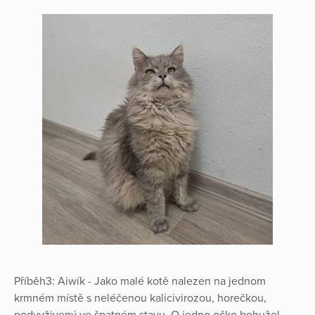
Příběh3: Aiwík - Jako malé kotě nalezen na jednom
krmném místě s neléčenou kalicivirozou, horečkou,
podvyživený ve špatném stavu. O jedno očko bohužel