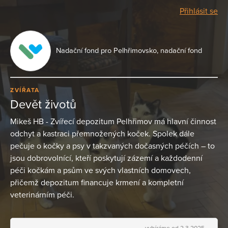
Přihlásit se
Nadační fond pro Pelhřimovsko, nadační fond
ZVÍŘATA
Devět životů
Mikeš HB - Zvířecí depozitum Pelhřimov má hlavní činnost
odchyt a kastraci přemnožených koček. Spolek dále
pečuje o kočky a psy v takzvaných dočasných péčích – to
jsou dobrovolnící, kteří poskytují zázemí a každodenní
péči kočkám a psům ve svých vlastních domovech,
přičemž depozitum financuje krmení a kompletní
veterinárním péči.
vybíráme od 2.3.2025