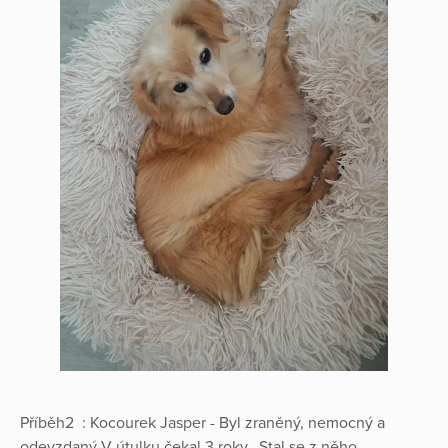
Příběh2 : Kocourek Jasper - Byl zraněný, nemocný a
odevzdaný V útulku čekal 3 roky. .Stal se z něho