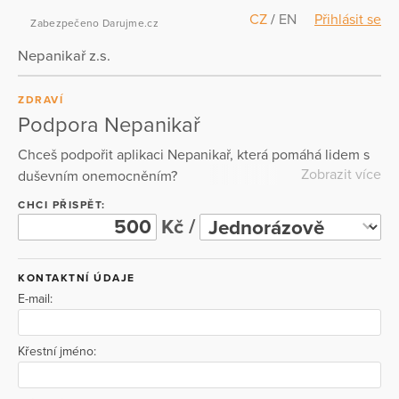
CZ
/
EN
Přihlásit se
Zabezpečeno Darujme.cz
Nepanikař z.s.
ZDRAVÍ
Podpora Nepanikař
Chceš podpořit aplikaci Nepanikař, která pomáhá lidem s
Zobrazit více
duševním onemocněním?
CHCI PŘISPĚT:
Kč /
KONTAKTNÍ ÚDAJE
E-mail:
Křestní jméno: