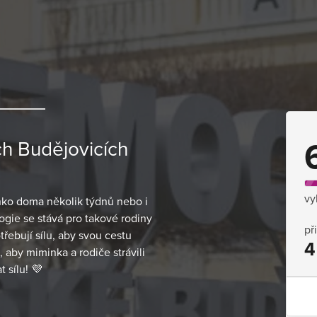
ch Budějovicích
vy
nko doma několik týdnů nebo i
ogie se stává pro takové rodiny
př
bují sílu, aby svou cestu
4
aby miminka a rodiče strávili
 sílu! 💜