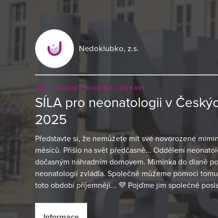
Nedoklubko, z.s.
DĚTI, MLÁDEŽ, RODINA
ZDRAVÍ
SÍLA pro neonatologii v Český
2025
Představte si, že nemůžete mít své novorozené mimi
měsíců. Přišlo na svět předčasně... Oddělení neonatol
dočasným náhradním domovem. Miminka do dlaně potře
neonatologií zvládla. Společně můžeme pomoci tomu, 
toto období příjemněji... 💜 Pojďme jim společně poslat
Informace