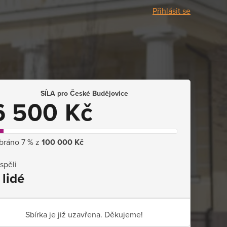
Přihlásit se
SÍLA pro České Budějovice
6 500 Kč
bráno 7 % z
100 000 Kč
ispěli
 lidé
Sbírka je již uzavřena. Děkujeme!