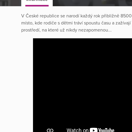
V České republice se narodí každý rok přibližně 8500
místo, kde rodiče s dětmi tráví spoustu času a zažívají
prostředí, na které už nikdy nezapomenou...