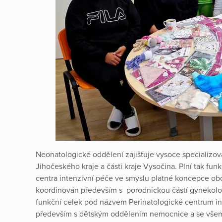
Neonatologické oddělení zajišťuje vysoce specializo
Jihočeského kraje a části kraje Vysočina. Plní tak fun
centra intenzívní péče ve smyslu platné koncepce ob
koordinován především s porodnickou částí gynekolog
funkční celek pod názvem Perinatologické centrum int
především s dětským oddělením nemocnice a se všemi o