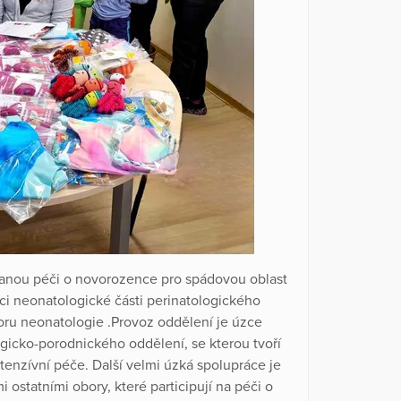
vanou péči o novorozence pro spádovou oblast
kci neonatologické části perinatologického
oru neonatologie .Provoz oddělení je úzce
icko-porodnického oddělení, se kterou tvoří
enzívní péče. Další velmi úzká spolupráce je
statními obory, které participují na péči o