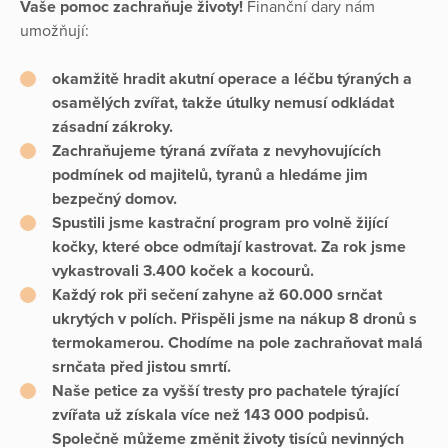
Vaše pomoc zachraňuje životy!
Finanční dary nám
umožňují:
okamžitě hradit akutní operace a léčbu týraných a
osamělých zvířat, takže útulky nemusí odkládat
zásadní zákroky.
Zachraňujeme týraná zvířata z nevyhovujících
podmínek od majitelů, tyranů a hledáme jim
bezpečný domov.
Spustili jsme kastrační program pro volně žijící
kočky, které obce odmítají kastrovat. Za rok jsme
vykastrovali 3.400 koček a kocourů.
Každý rok při sečení zahyne až 60.000 srnčat
ukrytých v polích. Přispěli jsme na nákup 8 dronů s
termokamerou. Chodíme na pole zachraňovat malá
srnčata před jistou smrtí.
Naše petice za vyšší tresty pro pachatele týrající
zvířata už získala více než 143 000 podpisů.
Společně můžeme změnit životy tisíců nevinných