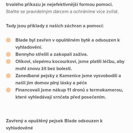
trvalého příkazu je nejefektivnější formou pomoci.
Staňte se pravidelným dárcem a ochráníme více zvířat.
Tady jsou příklady z našich záchran a pomocí:
Blade
byl zavřen v opuštěném bytě a odsouzen k
vyhladovění.
Bennyho
střelili a zakopali zaživa.
Olíkovi
, slepému kocourkovi, jsme platili léčbu, aby
mohl znovu žít bez bolesti.
Zanedbané pejsky z Kamenice
jsme vysvobodili a
našli jim domov plný lásky a péče
Financovali jsme nákup 11 dronů s termokamerou,
které vyhledávají srnčata před posečením.
Zavřený a opuštěný pejsek Blade odsouzen k
vyhladověné