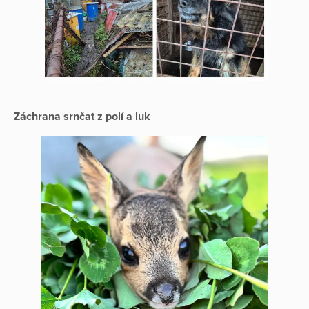
Záchrana srnčat z polí a luk