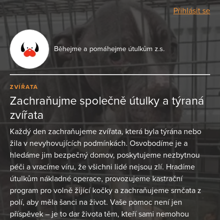
Přihlásit se
Běhejme a pomáhejme útulkům z.s.
ZVÍŘATA
Zachraňujme společně útulky a týraná
zvířata
Každý den zachraňujeme zvířata, která byla týrána nebo
žila v nevyhovujících podmínkách. Osvobodíme je a
hledáme jim bezpečný domov, poskytujeme nezbytnou
péči a vracíme víru, že všichni lidé nejsou zlí. Hradíme
útulkům nákladné operace, provozujeme kastrační
program pro volně žijící kočky a zachraňujeme srnčata z
polí, aby měla šanci na život. Vaše pomoc není jen
příspěvek – je to dar života těm, kteří sami nemohou