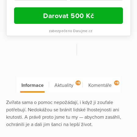
Darovat
500
Kč
zabezpečeno Darujme.cz
+9
+9
Informace
Aktuality
Komentáře
Zvířata sama o pomoc nepožádají, i když ji zoufale
potřebují. Nedokážou se bránit lidské lhostejnosti ani
krutosti. A právě proto jsme tu my — abychom zasáhli,
ochránili je a dali jim šanci na lepší život.