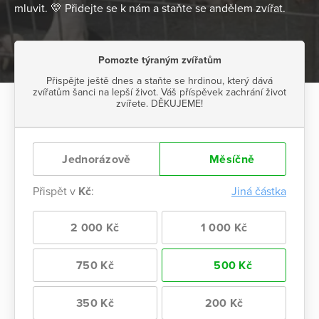
mluvit. 💛 Přidejte se k nám a staňte se andělem zvířat.
Pomozte týraným zvířatům
Přispějte ještě dnes a staňte se hrdinou, který dává
zvířatům šanci na lepší život. Váš příspěvek zachrání život
zvířete. DĚKUJEME!
Jednorázově
Měsíčně
Přispět v
Kč
:
Jiná částka
2 000 Kč
1 000 Kč
750 Kč
500 Kč
350 Kč
200 Kč