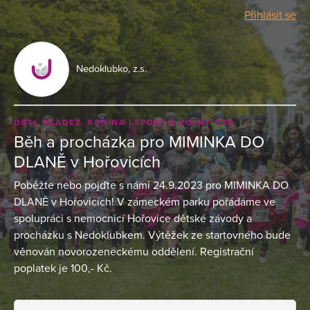
Přihlásit se
Nedoklubko, z.s.
DĚTI, MLÁDEŽ, RODINA
SPORT A VOLNÝ ČAS
Běh a procházka pro MIMINKA DO
DLANĚ v Hořovicích
Poběžte nebo pojďte s námi 24.9.2023 pro MIMINKA DO
DLANĚ v Hořovicích! V zámeckém parku pořádáme ve
spolupráci s nemocnicí Hořovice dětské závody a
procházku s Nedoklubkem. Výtěžek ze startovného bude
věnován novorozeneckému oddělení. Registrační
poplatek je 100,- Kč.