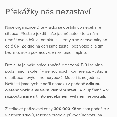
Překážky nás nezastaví
Naše organizace Dítě v srdci se dostala do nečekané
situace. Přestalo jezdit naše jediné auto, které nám
umožňovalo být v kontaktu s klienty a se zdravotníky po
celé ČR. Ze dne na den jsme zůstali bez vozidla, a tím i
bez možnosti pokračovat v naší práci naplno.
Bez auta je naše práce značně omezená. Blíží se vlna
podzimních školení v nemocnících, konferencí, výstav a
distribuce nových memoryboxů. Museli jsme jednat.
Naštěstí jsme rychle našli nabídku v podobě
odkupu
ojetého vozidla ve velmi dobrém stavu.
Ale upřímně –
v
rozpočtu jsme s tímto nečekaným výdajem nepočítali.
Z celkové pořizovací ceny
300.000 Kč
se nám podařilo z
vlastních zdrojů, rezerv a prodeje původního vozu na