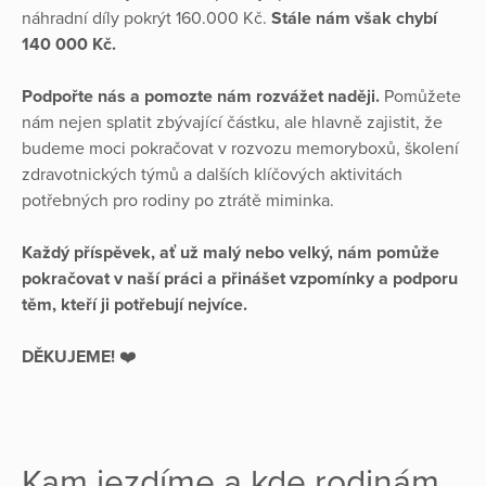
náhradní díly pokrýt 160.000 Kč.
Stále nám však chybí
140 000 Kč.
Podpořte nás a pomozte nám rozvážet naději.
Pomůžete
nám nejen splatit zbývající částku, ale hlavně zajistit, že
budeme moci pokračovat v rozvozu memoryboxů, školení
zdravotnických týmů a dalších klíčových aktivitách
potřebných pro rodiny po ztrátě miminka.
Každý příspěvek, ať už malý nebo velký, nám pomůže
pokračovat v naší práci a přinášet vzpomínky a podporu
těm, kteří ji potřebují nejvíce.
DĚKUJEME!
❤️
Kam jezdíme a kde rodinám