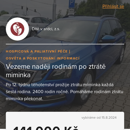
Přihlásit se
Dítě v srdci, z.s.
HOSPICOVÁ A PALIATIVNÍ PÉČE
OSVĚTA A POSKYTOVÁNÍ INFORMACÍ
Vezeme naději rodinám po ztrátě
miminka
Po 12. týdnu těhotenství prožije ztrátu miminka každá
šestá rodina. 2400 rodin ročně. Pomáháme rodinám ztrátu
miminka překonat.
vybíráme od 15.8.2024