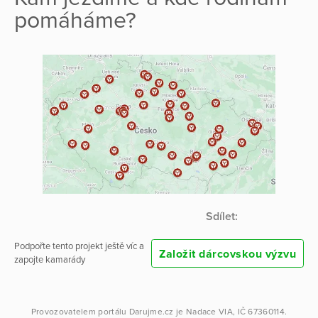
pomáháme?
Sdílet:
Podpořte tento projekt ještě víc a
Založit dárcovskou výzvu
zapojte kamarády
Provozovatelem portálu
Darujme.cz
je
Nadace VIA
, IČ 67360114.