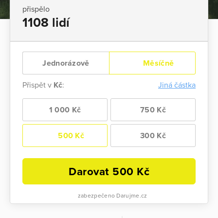
přispělo
1108 lidí
Jednorázově
Měsíčně
Přispět v
Kč
:
Jiná částka
1 000 Kč
750 Kč
500 Kč
300 Kč
Darovat
500
Kč
zabezpečeno Darujme.cz