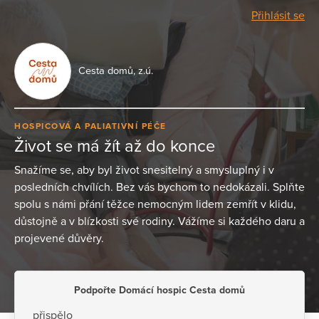
Přihlásit se
Cesta domů, z.ú.
HOSPICOVÁ A PALIATIVNÍ PÉČE
Život se má žít až do konce
Snažíme se, aby byl život snesitelný a smysluplný i v
posledních chvílích. Bez vás bychom to nedokázali. Splňte
spolu s námi přání těžce nemocným lidem zemřít v klidu,
důstojně a v blízkosti své rodiny. Vážíme si každého daru a
projevené důvěry.
Podpořte Domácí hospic Cesta domů
přispělo