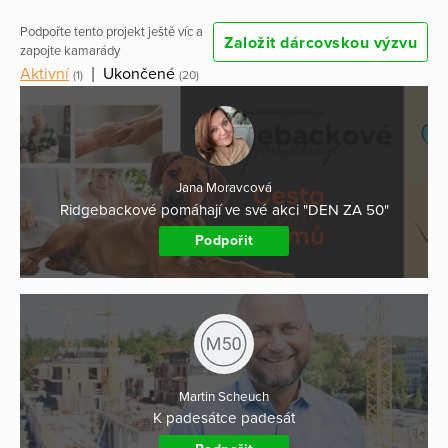
Podpořte tento projekt ještě víc a
Založit dárcovskou výzvu
zapojte kamarády
Aktivní
|
Ukončené
(1)
(20)
Jana Moravcová
Ridgebackové pomáhají ve své akci "DEN ZA 50"
Podpořit
Martin Scheuch
K padesátce padesát