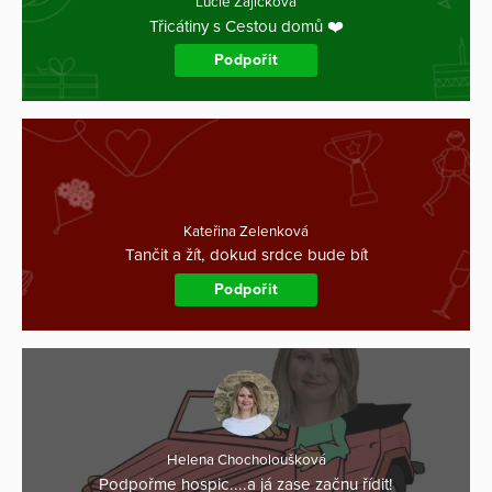
Lucie Zajíčková
Třicátiny s Cestou domů ❤️
Podpořit
Kateřina Zelenková
Tančit a žít, dokud srdce bude bít
Podpořit
Helena Chocholoušková
Podpořme hospic....a já zase začnu řídit!