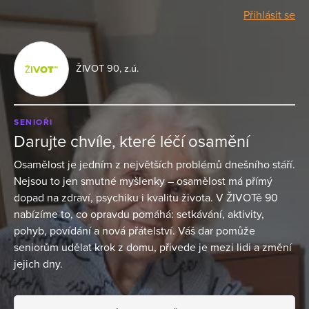
Přihlásit se
ŽIVOT 90, z.ú.
SENIOŘI
Darujte chvíle, které léčí osamění
Osamělost je jedním z největších problémů dnešního stáří.
Nejsou to jen smutné myšlenky – osamělost má přímý
dopad na zdraví, psychiku i kvalitu života. V ŽIVOTě 90
nabízíme to, co opravdu pomáhá: setkávání, aktivity,
pohyb, povídání a nová přátelství. Váš dar pomůže
seniorům udělat krok z domu, přivede je mezi lidi a změní
jejich dny.