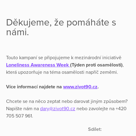
Děkujeme, že pomáháte s
námi.
Touto kampaní se připojujeme k mezinárodní iniciativě
Loneliness Awareness Week
(Týden proti osamělosti)
,
která upozorňuje na téma osamělosti napříč zeměmi.
Více informací najdete na
www.zivot90.cz
.
Chcete se na něco zeptat nebo darovat jiným způsobem?
Napište nám na
dary@zivot90.cz
nebo zavolejte na +420
705 507 961.
Sdílet: