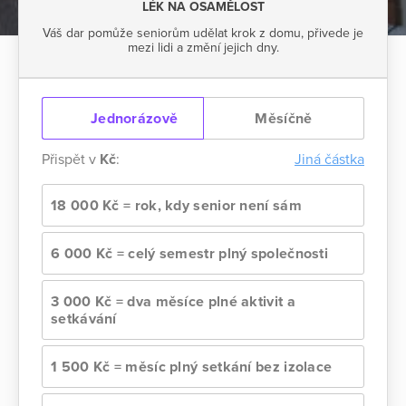
LÉK NA OSAMĚLOST
Váš dar pomůže seniorům udělat krok z domu, přivede je
mezi lidi a změní jejich dny.
Jednorázově
Měsíčně
Přispět v
Kč
:
Jiná částka
18 000 Kč = rok, kdy senior není sám
6 000 Kč = celý semestr plný společnosti
3 000 Kč = dva měsíce plné aktivit a
setkávání
1 500 Kč = měsíc plný setkání bez izolace