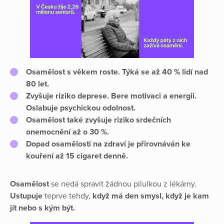
O
samělost s věkem roste. Týká se až 40 % lidí nad
80 let.
Zvyšuje riziko deprese. Bere motivaci a energii.
Oslabuje psychickou odolnost.
Osamělost také zvyšuje riziko srdečních
onemocnění až o 30 %.
Dopad osamělosti na zdraví je přirovnáván ke
kouření až 15 cigaret denně.
Osamělost
se nedá spravit žádnou pilulkou z lékárny.
Ustupuje
teprve tehdy,
když má den smysl,
když je kam
jít nebo s kým být.