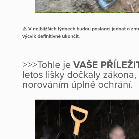
⚠️ V nejbližších týdnech budou poslanci jednat o zm
výcvik definitivně ukončit.
>>>Tohle je
VAŠE PŘÍLEŽI
letos lišky dočkaly zákona,
norováním úplně ochrání.