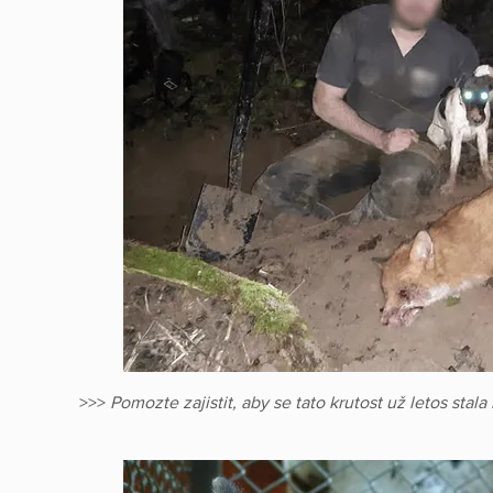
>>>
Pomozte zajistit, aby se tato krutost už letos stala