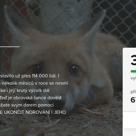
avilo už přes 114 000 lidí. I
vy
 – několik měsíců v roce se nesmí
ka i její krutý výcvik dál
př
 Teď je obrovská šance dovést
6
můžete svým darem pomoci
ZTE UKONČIT NOROVÁNÍ I JEHO