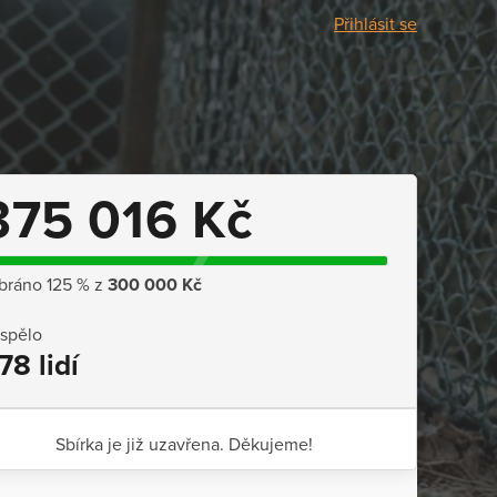
Přihlásit se
375 016 Kč
bráno 125 % z
300 000 Kč
ispělo
78 lidí
Sbírka je již uzavřena. Děkujeme!