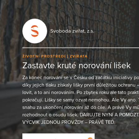
Svoboda zvířat, z.s.
ŽIVOTNÍ PROSTŘEDÍ
ZVÍŘATA
Zastavte kruté norování lišek
Za konec norování se v Česku od začátku iniciativy post
díky jejich tlaku získaly lišky první důležitou ochranu
lovit, a to ani norováním. Po zbytek roku ale tato prakti
pokračují. Lišky se samy ozvat nemohou. Ale Vy ano.
snahu za ukončení norování až do cíle. A právě Vy 
rozhodnout o osudu lišek. DARUJTE NYNÍ A POMO
VÝCVIK JEDNOU PROVŽDY – PRÁVĚ TEĎ.