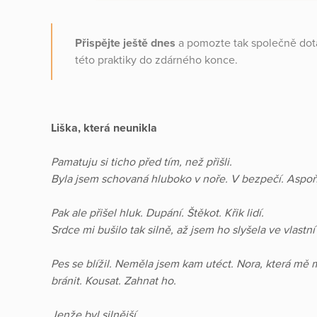
Přispějte ještě dnes
a pomozte tak společně dotá
této praktiky do zdárného konce.
Liška, která neunikla
Pamatuju si ticho před tím, než přišli.
Byla jsem schovaná hluboko v noře. V bezpečí. Aspoň 
Pak ale přišel hluk. Dupání. Štěkot. Křik lidí.
Srdce mi bušilo tak silně, až jsem ho slyšela ve vlastní
Pes se blížil. Neměla jsem kam utéct. Nora, která mě m
bránit. Kousat. Zahnat ho.
Jenže byl silnější…