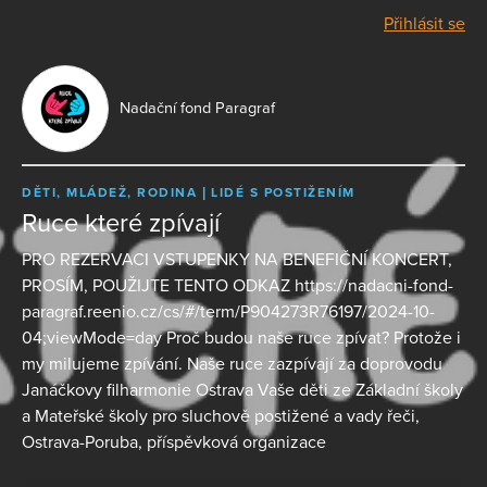
Přihlásit se
Nadační fond Paragraf
DĚTI, MLÁDEŽ, RODINA
LIDÉ S POSTIŽENÍM
Ruce které zpívají
PRO REZERVACI VSTUPENKY NA BENEFIČNÍ KONCERT,
PROSÍM, POUŽIJTE TENTO ODKAZ https://nadacni-fond-
paragraf.reenio.cz/cs/#/term/P904273R76197/2024-10-
04;viewMode=day Proč budou naše ruce zpívat? Protože i
my milujeme zpívání. Naše ruce zazpívají za doprovodu
Janáčkovy filharmonie Ostrava Vaše děti ze Základní školy
a Mateřské školy pro sluchově postižené a vady řeči,
Ostrava-Poruba, příspěvková organizace