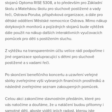
stojanů Optoma RISE 5308, a to především pro Základní
školu a Mateřskou školu pro sluchově postižené a vady
řeči, Ostrava-Poruba, příspěvková organizace, a dále pro
dětské oddělení Městské nemocnice Ostrava. Mimo nákup
dotykových monitorů a pojízdných stojanů bude výtěžek
dále použit na nákup dalších interaktivních vyučovacích
pomůcek pro děti s postižením sluchu.
Z výtěžku na transparentním účtu velice rádi podpoříme i
jiné organizace spolupracující s dětmi pro sluchově
postižené a s vadami řeči.
Po skončení benefičního koncertu a uzavření veřejné
sbírky zveřejníme výši vybraných finančních prostředků a
následně zveřejníme seznam zakoupených pomůcek.
Celou akci zakončíme slavnostním předáním, které pro
vás natočíme a doufáme, že u natáčení budou přítomny i
samotné děti, abyste viděli jejich radost, kterou jste