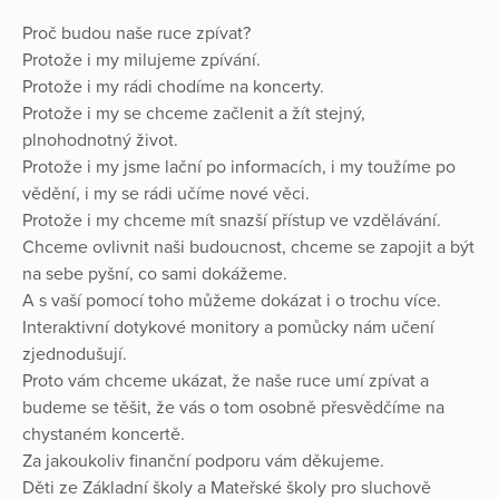
Proč budou naše ruce zpívat?
Protože i my milujeme zpívání.
Protože i my rádi chodíme na koncerty.
Protože i my se chceme začlenit a žít stejný,
plnohodnotný život.
Protože i my jsme lační po informacích, i my toužíme po
vědění, i my se rádi učíme nové věci.
Protože i my chceme mít snazší přístup ve vzdělávání.
Chceme ovlivnit naši budoucnost, chceme se zapojit a být
na sebe pyšní, co sami dokážeme.
A s vaší pomocí toho můžeme dokázat i o trochu více.
Interaktivní dotykové monitory a pomůcky nám učení
zjednodušují.
Proto vám chceme ukázat, že naše ruce umí zpívat a
budeme se těšit, že vás o tom osobně přesvědčíme na
chystaném koncertě.
Za jakoukoliv finanční podporu vám děkujeme.
Děti ze Základní školy a Mateřské školy pro sluchově