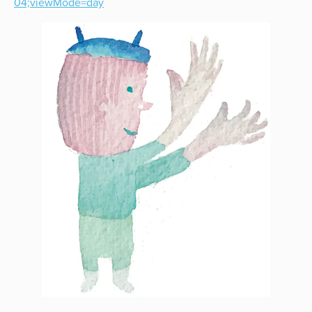
04;viewMode=day