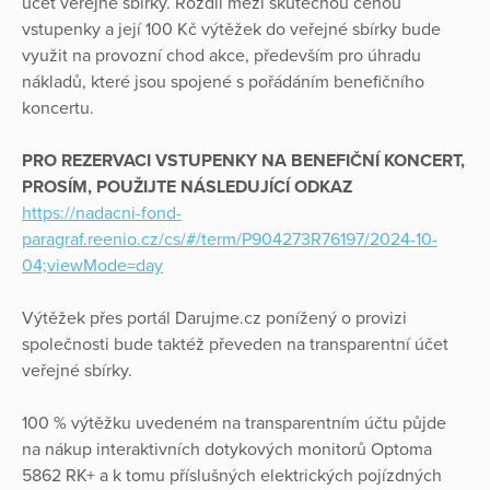
účet veřejné sbírky. Rozdíl mezi skutečnou cenou
vstupenky a její 100 Kč výtěžek do veřejné sbírky bude
využit na provozní chod akce, především pro úhradu
nákladů, které jsou spojené s pořádáním benefičního
koncertu.
PRO REZERVACI VSTUPENKY NA BENEFIČNÍ KONCERT,
PROSÍM, POUŽIJTE NÁSLEDUJÍCÍ ODKAZ
https://nadacni-fond-
paragraf.reenio.cz/cs/#/term/P904273R76197/2024-10-
04;viewMode=day
Výtěžek přes portál Darujme.cz ponížený o provizi
společnosti bude taktéž převeden na transparentní účet
veřejné sbírky.
100 % výtěžku uvedeném na transparentním účtu půjde
na nákup interaktivních dotykových monitorů Optoma
5862 RK+ a k tomu příslušných elektrických pojízdných