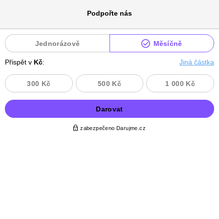
Podpořte nás
Jednorázově
Měsíčně
Přispět v
Kč
:
Jiná částka
300 Kč
500 Kč
1 000 Kč
Darovat
zabezpečeno Darujme.cz