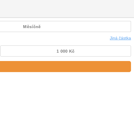
Měsíčně
Jiná částka
1 000 Kč