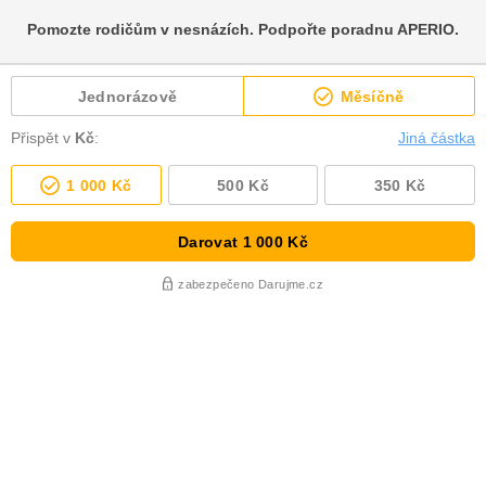
Pomozte rodičům v nesnázích. Podpořte poradnu APERIO.
Jednorázově
Měsíčně
Přispět v
Kč
:
Jiná částka
1 000 Kč
500 Kč
350 Kč
Darovat
1 000 Kč
zabezpečeno Darujme.cz