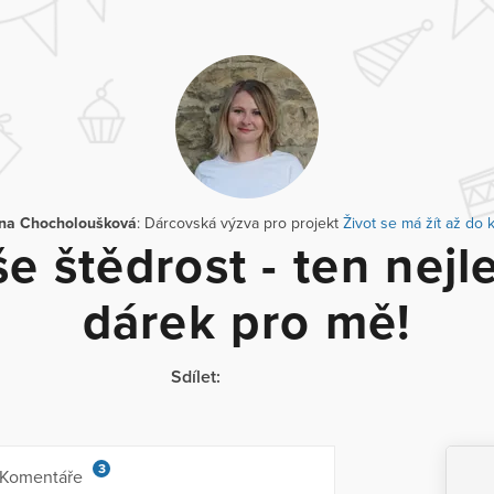
na Chocholoušková
: Dárcovská výzva pro projekt
Život se má žít až do
e štědrost - ten nejl
dárek pro mě!
Sdílet:
3
Komentáře