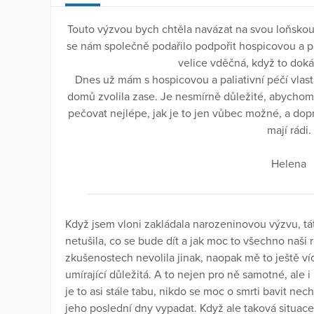
Touto výzvou bych chtěla navázat na svou loňsko
se nám společně podařilo podpořit hospicovou a p
velice vděčná, když to do
Dnes už mám s hospicovou a paliativní péčí vlast
domů zvolila zase. Je nesmírně důležité, abychom o
pečovat nejlépe, jak je to jen vůbec možné, a dopro
mají rádi.
Helena
Když jsem vloni zakládala narozeninovou výzvu, tá
netušila, co se bude dít a jak moc to všechno naši
zkušenostech nevolila jinak, naopak mě to ještě víc
umírající důležitá. A to nejen pro ně samotné, ale i
je to asi stále tabu, nikdo se moc o smrti bavit nec
jeho poslední dny vypadat. Když ale taková situace 