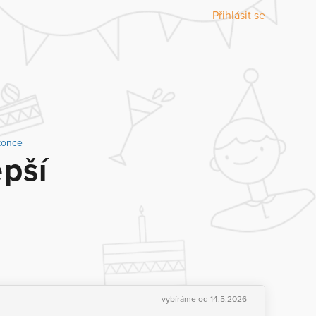
Přihlásit se
 konce
epší
vybíráme od 14.5.2026