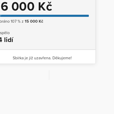
16 000 Kč
bráno 107 % z
15 000 Kč
ispělo
4 lidí
Sbírka je již uzavřena. Děkujeme!