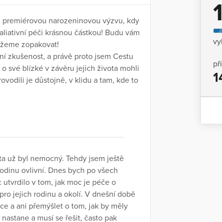
u premiérovou narozeninovou výzvu, kdy
aliativní péči krásnou částkou! Budu vám
vy
kážeme zopakovat!
ní zkušenost, a právě proto jsem Cestu
př
 své blízké v závěru jejich života mohli
1
vodili je důstojně, v klidu a tam, kde to
ta už byl nemocný. Tehdy jsem ještě
 rodinu ovlivní. Dnes bych po všech
 utvrdilo v tom, jak moc je péče o
 pro jejich rodinu a okolí. V dnešní době
hce a ani přemýšlet o tom, jak by měly
nastane a musí se řešit, často pak