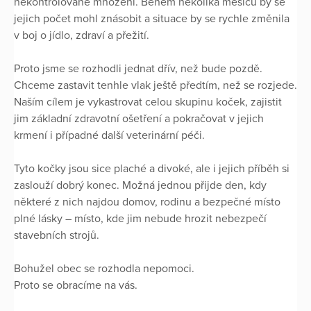
nekontrolované množení. Během několika měsíců by se
jejich počet mohl znásobit a situace by se rychle změnila
v boj o jídlo, zdraví a přežití.
Proto jsme se rozhodli jednat dřív, než bude pozdě.
Chceme zastavit tenhle vlak ještě předtím, než se rozjede.
Naším cílem je vykastrovat celou skupinu koček, zajistit
jim základní zdravotní ošetření a pokračovat v jejich
krmení i případné další veterinární péči.
Tyto kočky jsou sice plaché a divoké, ale i jejich příběh si
zaslouží dobrý konec. Možná jednou přijde den, kdy
některé z nich najdou domov, rodinu a bezpečné místo
plné lásky – místo, kde jim nebude hrozit nebezpečí
stavebních strojů.
Bohužel obec se rozhodla nepomoci.
Proto se obracíme na vás.