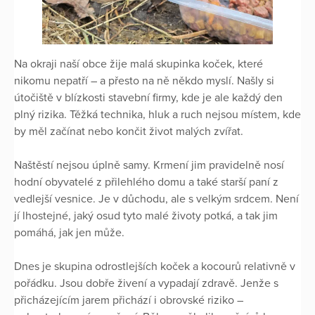
Na okraji naší obce žije malá skupinka koček, které
nikomu nepatří – a přesto na ně někdo myslí. Našly si
útočiště v blízkosti stavební firmy, kde je ale každý den
plný rizika. Těžká technika, hluk a ruch nejsou místem, kde
by měl začínat nebo končit život malých zvířat.
Naštěstí nejsou úplně samy. Krmení jim pravidelně nosí
hodní obyvatelé z přilehlého domu a také starší paní z
vedlejší vesnice. Je v důchodu, ale s velkým srdcem. Není
jí lhostejné, jaký osud tyto malé životy potká, a tak jim
pomáhá, jak jen může.
Dnes je skupina odrostlejších koček a kocourů relativně v
pořádku. Jsou dobře živení a vypadají zdravě. Jenže s
přicházejícím jarem přichází i obrovské riziko –