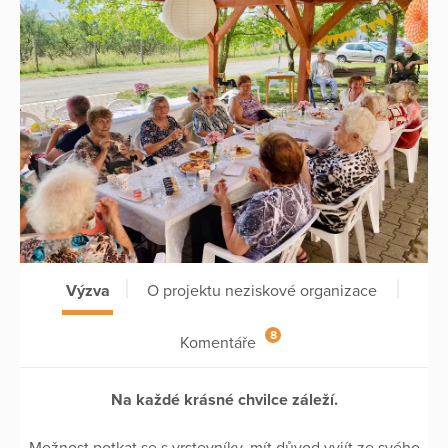
Výzva
O projektu neziskové organizace
8
Komentáře
Na každé krásné chvilce záleží.
Možnost potkat se s vrstevníky, mít důvod vyjít ze svého