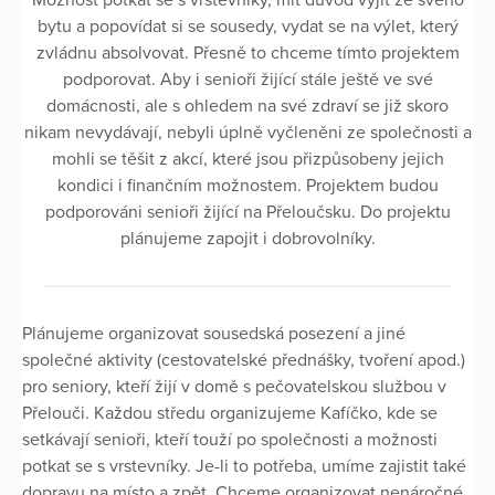
bytu a popovídat si se sousedy, vydat se na výlet, který
zvládnu absolvovat. Přesně to chceme tímto projektem
podporovat. Aby i senioři žijící stále ještě ve své
domácnosti, ale s ohledem na své zdraví se již skoro
nikam nevydávají, nebyli úplně vyčleněni ze společnosti a
mohli se těšit z akcí, které jsou přizpůsobeny jejich
kondici i finančním možnostem. Projektem budou
podporováni senioři žijící na Přeloučsku. Do projektu
plánujeme zapojit i dobrovolníky.
Plánujeme organizovat sousedská posezení a jiné
společné aktivity (cestovatelské přednášky, tvoření apod.)
pro seniory, kteří žijí v domě s pečovatelskou službou v
Přelouči. Každou středu organizujeme Kafíčko, kde se
setkávají senioři, kteří touží po společnosti a možnosti
potkat se s vrstevníky. Je-li to potřeba, umíme zajistit také
dopravu na místo a zpět. Chceme organizovat nenáročné