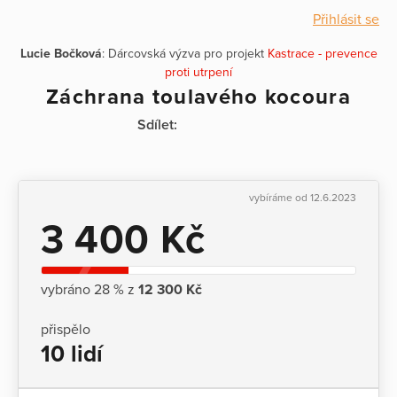
Přihlásit se
Lucie Bočková
: Dárcovská výzva pro projekt
Kastrace - prevence
proti utrpení
Záchrana toulavého kocoura
Sdílet:
vybíráme od 12.6.2023
3 400 Kč
vybráno 28 % z
12 300 Kč
přispělo
10 lidí