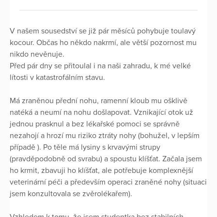
V našem sousedství se již pár měsíců pohybuje toulavý
kocour. Občas ho někdo nakrmí, ale větší pozornost mu
nikdo nevěnuje.
Před pár dny se přitoulal i na naši zahradu, k mé velké
lítosti v katastrofálním stavu.
Má zraněnou přední nohu, ramenní kloub mu ošklivě
natéká a neumí na nohu došlapovat. Vznikající otok už
jednou prasknul a bez lékařské pomoci se správně
nezahojí a hrozí mu riziko ztráty nohy (bohužel, v lepším
případě ). Po těle má lysiny s krvavými strupy
(pravděpodobně od svrabu) a spoustu klíšťat. Začala jsem
ho krmit, zbavuji ho klíšťat, ale potřebuje komplexnější
veterinární péči a především operaci zraněné nohy (situaci
jsem konzultovala se zvěrolékařem).
Vzhledem k tomu, že jsem studentka bez stabilních