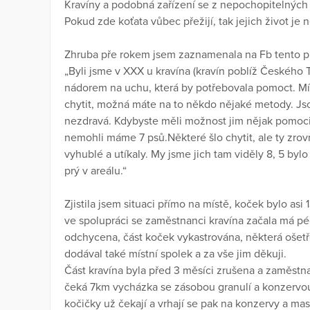
Kravíny a podobná zařízení se z nepochopitelných d
Pokud zde koťata vůbec přežijí, tak jejich život je
Zhruba pře rokem jsem zaznamenala na Fb tento p
„Byli jsme v XXX u kravína (kravín poblíž Českého T
nádorem na uchu, která by potřebovala pomoct. Místn
chytit, možná máte na to někdo nějaké metody. Jso
nezdravá. Kdybyste měli možnost jim nějak pomoci, t
nemohli máme 7 psů.Některé šlo chytit, ale ty zro
vyhublé a utíkaly. My jsme jich tam viděly 8, 5 bylo 
prý v areálu.“
Zjistila jsem situaci přímo na místě, koček bylo asi
ve spolupráci se zaměstnanci kravína začala má péč
odchycena, část koček vykastrována, některá ošetř
dodával také místní spolek a za vše jim děkuji.
Část kravína byla před 3 měsíci zrušena a zaměstn
čeká 7km vycházka se zásobou granulí a konzervo
kočičky už čekají a vrhají se pak na konzervy a mas