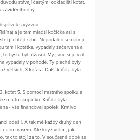
ůvodů stávají častými odkladišti koťat.
 nezáviděníhodný.
říspěvek s výzvou:
ěšína) a je tam mladší kočička asi s
í jí chtějí zabít. Nepodařilo se nám ji
u tam i koťátka, vypadaly začervená a
o byste byli úžasní. My jsme si je vzít
vna vypadaly v pohodě. Ty plaché byly
už větších, 3 koťata. Další koťata byla
 13, koťat 5. S pomocí místního spolku a
e o tuto skupinku. Koťata byla
ena - vše financoval spolek. Krmivo
anci odešli. A tak mě každý druhý den
u nebo masem. Ale když vidím, jak
o, tak to stojí za to. V současné době se