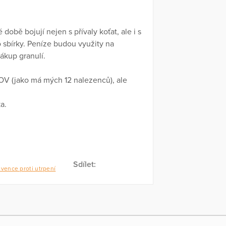
době bojují nejen s přívaly koťat, ale i s
o sbírky. Peníze budou využity na
nákup granulí.
V (jako má mých 12 nalezenců), ale
a.
Sdílet:
evence proti utrpení