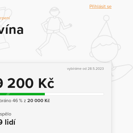
Přihlásit se
trpení
vína
vybíráme od 28.5.2023
9 200 Kč
bráno 46 % z
20 000 Kč
ispělo
9 lidí