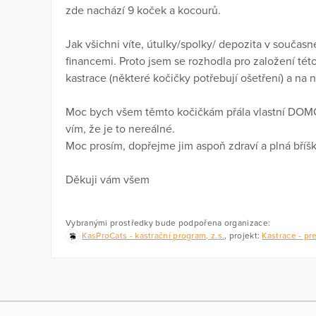
zde nachází 9 koček a kocourů.
Jak všichni víte, útulky/spolky/ depozita v současné 
financemi. Proto jsem se rozhodla pro založení tét
kastrace (některé kočičky potřebují ošetření) a na 
Moc bych všem těmto kočičkám přála vlastní DOMO
vím, že je to nereálné.
Moc prosím, dopřejme jim aspoň zdraví a plná bříšk
Děkuji vám všem
Vybranými prostředky bude podpořena organizace:
KasProCats - kastrační program, z.s.
, projekt:
Kastrace - pr