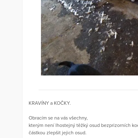
KRAVÍNY a KOČKY.
Obracím se na vás všechny,
kterým není lhostejný těžký osud bezprizorních k
částkou zlepšit jejich osud.