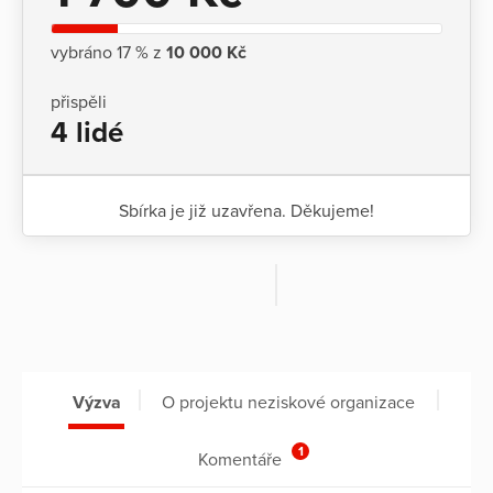
vybráno 17 % z
10 000 Kč
přispěli
4 lidé
Sbírka je již uzavřena. Děkujeme!
Výzva
O projektu neziskové organizace
1
Komentáře