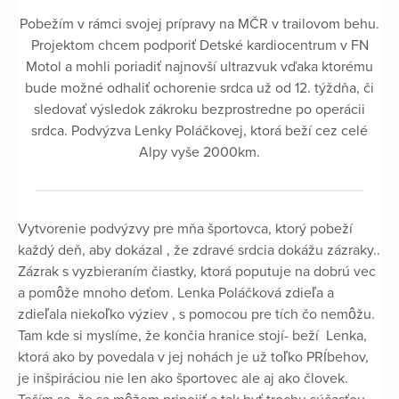
Pobežím v rámci svojej prípravy na MČR v trailovom behu.
Projektom chcem podporiť Detské kardiocentrum v FN
Motol a mohli poriadiť najnovší ultrazvuk vďaka ktorému
bude možné odhaliť ochorenie srdca už od 12. týždňa, či
sledovať výsledok zákroku bezprostredne po operácii
srdca. Podvýzva Lenky Poláčkovej, ktorá beží cez celé
Alpy vyše 2000km.
Vytvorenie podvýzvy pre mňa športovca, ktorý pobeží
každý deň, aby dokázal , že zdravé srdcia dokážu zázraky..
Zázrak s vyzbieraním čiastky, ktorá poputuje na dobrú vec
a pomôže mnoho deťom. Lenka Poláčková zdieľa a
zdieľala niekoľko výziev , s pomocou pre tích čo nemôžu.
Tam kde si myslíme, že končia hranice stojí- beží Lenka,
ktorá ako by povedala v jej nohách je už toľko PRÍbehov,
je inšpiráciou nie len ako športovec ale aj ako človek.