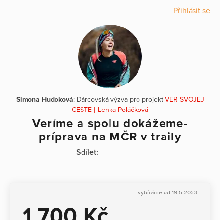
Přihlásit se
Simona Hudoková
: Dárcovská výzva pro projekt
VER SVOJEJ
CESTE | Lenka Poláčková
Veríme a spolu dokážeme-
príprava na MČR v traily
Sdílet:
vybíráme od 19.5.2023
1 700 Kč