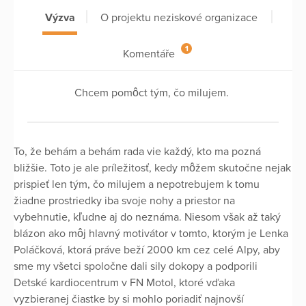
Výzva
O projektu neziskové organizace
1
Komentáře
Chcem pomôct tým, čo milujem.
To, že behám a behám rada vie každý, kto ma pozná
bližšie. Toto je ale príležitosť, kedy môžem skutočne nejak
prispieť len tým, čo milujem a nepotrebujem k tomu
žiadne prostriedky iba svoje nohy a priestor na
vybehnutie, kľudne aj do neznáma. Niesom však až taký
blázon ako môj hlavný motivátor v tomto, ktorým je Lenka
Poláčková, ktorá práve beží 2000 km cez celé Alpy, aby
sme my všetci spoločne dali sily dokopy a podporili
Detské kardiocentrum v FN Motol, ktoré vďaka
vyzbieranej čiastke by si mohlo poriadiť najnovší