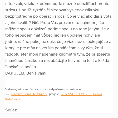
ultrazvuk, vďaka ktorému bude možné odhaliť ochorenie
srdca už od 12. týždňa či sledovať výsledok zákroku
bezprostredne po operácii srdca. Čo je viac ako dar života
a jeho kvalita? Nič. Preto Vás prosím o to najmenej, čo
môžme spolu dokázať, poďme spolu do toho ja tým, že z
toho nebudem mať vôbec nič len ubolené nohy, ale
jednoznačne pokoj na duši, čo je viac než uspokojujúce a
ktorý je pre mňa najvetším poháňačom a vy tým, že si
"adoptujete" moje nabehané kilometre tým, že prispejete
finančnou čiastkou a nezabúdajte hlavne na to, že každá
"kačka" sa počíta.
ĎAKUJEM. Beh s vami.
Vybranými prostředky bude podpořena organizace:
Nadační fond Be Charity
, projekt:
VER SVOJEJ CESTE | Lenka
Poláčková
Sdílet: