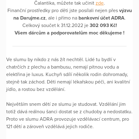
Čalantika, můžete tak učinit
zde
.
Finanční prostředky pro děti jste posílali nejen přes
výzvu
na Darujme.cz
, ale i přímo na
bankovní účet ADRA
.
Celkový součet k 31.12.2022 je
302 093 Kč!
Všem dárcům a podporovatelům moc děkujeme !
Ve slumu by nikdo z nás žít nechtěl. Lidé tu bydlí v
chatrčích z plechu a bambusu, nemají pitnou vodu a
elektřina je luxus. Kuchyň sdílí několik rodin dohromady,
stejně tak záchod. Děti nemají lékařskou péči, ani kvalitní
jídlo, a rostou bez vzdělání.
Největším snem dětí ze slumu je studovat. Vzdělání jim
totiž dává reálnou šanci dostat se z chudoby a nedostatku.
Proto ve slumu ADRA provozuje vzdělávací centrum, pro
121 dětí a zároveň vzdělává jejich rodiče.