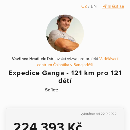
CZ
/
EN
Přihlásit se
Vavřinec Hradilek
: Dárcovská výzva pro projekt
Vzdělávací
centrum Čalantika v Bangladéši
Expedice Ganga - 121 km pro 121
dětí
Sdílet:
vybíráme od 22.9.2022
224 393 Kč