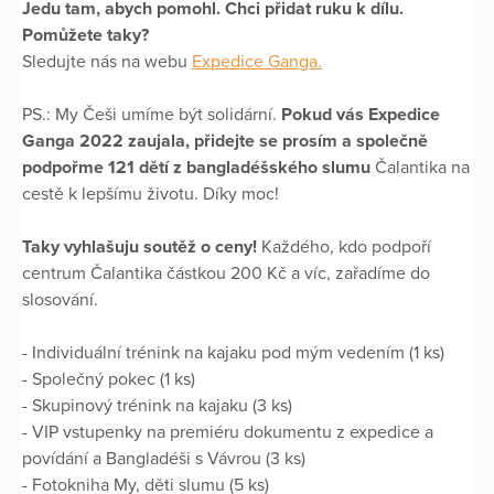
Jedu tam, abych pomohl. Chci přidat ruku k dílu.
Pomůžete taky?
Sledujte nás na webu
Expedice Ganga.
PS.: My Češi umíme být solidární.
Pokud vás Expedice
Ganga 2022 zaujala, přidejte se prosím a společně
podpořme 121 dětí z bangladéšského slumu
Čalantika na
cestě k lepšímu životu. Díky moc!
Taky vyhlašuju soutěž o ceny!
Každého, kdo podpoří
centrum Čalantika částkou 200 Kč a víc, zařadíme do
slosování.
- Individuální trénink na kajaku pod mým vedením (1 ks)
- Společný pokec (1 ks)
- Skupinový trénink na kajaku (3 ks)
- VIP vstupenky na premiéru dokumentu z expedice a
povídání a Bangladéši s Vávrou (3 ks)
- Fotokniha My, děti slumu (5 ks)