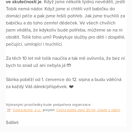
ve skutečnosti je
. Když jsme několik týdnů nevěděli, jestli
Tobík nemá nádor. Když jsme si chtěli vzít babičku do
domácí péče a pak jsme řešili pohřeb. Jak jsme truchlili za
babičku a do toho zemřel dědeček. Ve všech chvílích
jsem věděla, že kdykoliv bude potřeba, můžeme se na ni
obrátit. Tolik toho umí! Poskytuje služby pro děti i dospělé,
pečující, umírající i truchlící.
Za těch 10 let mě tolik naučila a tak mě ovlivnila, že bez ní
bych to snad už ani nebyla já 🤲
Sbírka poběží od 1. července do 12. srpna a budu vděčná
za každý Váš dárek/příspěvek. ❤️
Vybranými prostředky bude podpořena organizace:
Cesta domů, z.ú.
, projekt:
Cesta domů slaví 20 let, slavte s námi!
Sdílet: