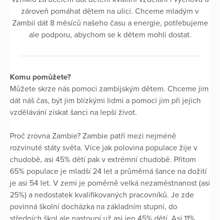
zároveň pomáhat dětem na ulici. Chceme mladým v
Zambii dát 8 měsíců našeho času a energie, potřebujeme
ale podporu, abychom se k dětem mohli dostat.
Komu pomůžete?
Můžete skrze nás pomoci zambijským dětem. Chceme jim
dát náš čas, být jim blízkými lidmi a pomoci jim při jejich
vzdělávání získat šanci na lepší život.
Proč zrovna Zambie? Zambie patří mezi nejméně
rozvinuté státy světa. Více jak polovina populace žije v
chudobě, asi 45% dětí pak v extrémní chudobě. Přitom
65% populace je mladší 24 let a průměrná šance na dožití
je asi 54 let. V zemi je poměrně velká nezaměstnanost (asi
25%) a nedostatek kvalifikovaných pracovníků. Je zde
povinná školní docházka na základním stupni, do
středních škol ale nastoupí už asi jen 45% dětí. Asi 11%