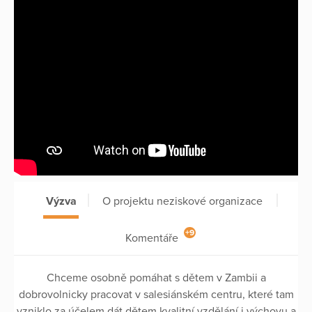
Výzva
O projektu neziskové organizace
+9
Komentáře
Chceme osobně pomáhat s dětem v Zambii a
dobrovolnicky pracovat v salesiánském centru, které tam
vzniklo za účelem dát dětem kvalitní vzdělání i výchovu a