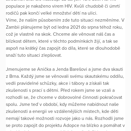
populace je nakaženo virem HIV. Kvůli chudobě či úmrtí
rodičů pak končí velké množství dětí na ulici.
Víme, že naším působením zde tuto situaci nezměníme. V
Zambii plánujeme být od ledna 2021 do srpna téhož roku,
což je vlastně na skok. Chceme ale věnovat náš čas a
blízkost dětem, které v těchto podmínkách žijí, a tak se
aspoň na krátký čas zapojit do díla, které se dlouhodobě
snaží tuto situaci zlepšovat.
Jmenujeme se Anička a Jenda Barešovi a jsme dva skauti
z Brna. Každý jsme se věnovali svému skautskému oddílu,
vedli pravidelné schůzky, akce i tábory a získali tak
zkušenosti s prací s dětmi. Před rokem jsme se vzali a
rozhodli se, že chceme v dobrovolné činnosti pokračovat
spolu. Jsme teď v období, kdy můžeme nabídnout naše
zkušenosti a energii ve vzdálenějších místech, kde děti
nemají takové možnosti rozvoje jako u nás. Rozhodli jsme
se proto zapojit do projektu Adopce na blízko a pomáhat v