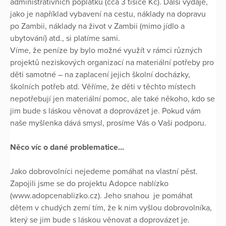
administrativních poplatků (cca 3 tisíce Kč). Další výdaje,
jako je například vybavení na cestu, náklady na dopravu
po Zambii, náklady na život v Zambii (mimo jídlo a
ubytování) atd., si platíme sami.
Víme, že peníze by bylo možné využít v rámci různých
projektů neziskových organizací na materiální potřeby pro
děti samotné – na zaplacení jejich školní docházky,
školních potřeb atd. Věříme, že děti v těchto místech
nepotřebují jen materiální pomoc, ale také někoho, kdo se
jim bude s láskou věnovat a doprovázet je. Pokud vám
naše myšlenka dává smysl, prosíme Vás o Vaši podporu.
Něco víc o dané problematice...
Jako dobrovolníci nejedeme pomáhat na vlastní pěst.
Zapojili jsme se do projektu Adopce nablízko
(www.adopcenablizko.cz). Jeho snahou je pomáhat
dětem v chudých zemí tím, že k nim vyšlou dobrovolníka,
který se jim bude s láskou věnovat a doprovázet je.