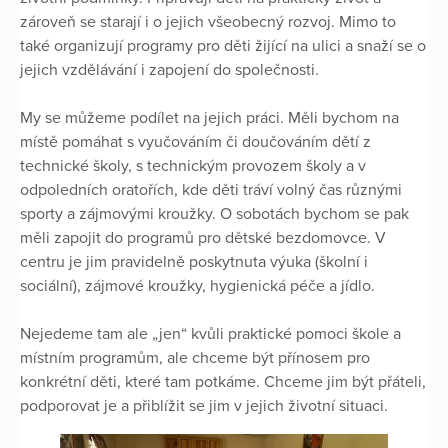
zároveň se starají i o jejich všeobecný rozvoj. Mimo to
také organizují programy pro děti žijící na ulici a snaží se o
jejich vzdělávání i zapojení do společnosti.
My se můžeme podílet na jejich práci. Měli bychom na
místě pomáhat s vyučováním či doučováním dětí z
technické školy, s technickým provozem školy a v
odpoledních oratořích, kde děti tráví volný čas různými
sporty a zájmovými kroužky. O sobotách bychom se pak
měli zapojit do programů pro dětské bezdomovce. V
centru je jim pravidelně poskytnuta výuka (školní i
sociální), zájmové kroužky, hygienická péče a jídlo.
Nejedeme tam ale „jen“ kvůli praktické pomoci škole a
místním programům, ale chceme být přínosem pro
konkrétní děti, které tam potkáme. Chceme jim být přáteli,
podporovat je a přiblížit se jim v jejich životní situaci.