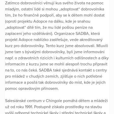
Zatímco dobrovolníci věnují kus svého života na pomoc
mladým, ostatní lidé si mohou „adoptovat“ dobrovolníka
tím, že ho finančně podpoří, aby se k dětem mohl dostat
(oproti projektu Adopce na dálku, kde je snahou
„adoptovat“ dítě tím, že mu lidé pošlou peníze na
zaplacení jeho vzdělávání). Organizace SADBA, která
projekt Adopce nablízko zastřešuje, vede akreditovaný
kurz pro dobrovolníky. Tento kurz jsme absolvovali. Mluvili
jsme tam s bývalými dobrovolníky, byli jsme informováni
např. o zdravotních rizicích i kulturních odlišnostech a díky
informacím z kurzu jsme se mohli alespoň trochu připravit
na to, co nás čeká. SADBA také sjednává kontakt s centry
pro mládež v chudých zemích, zjišťuje o nich potřebné
informace a posílá tak dobrovolníky do míst, kde je jejich
pomoc opravdovým přínosem.
Salesiánské centrum v Chingole pomáhá dětem a mládeži
už od roku 1991. Postupně získalo prostředky na stavbu
vyšší odborné technické školy i střední technické školy a