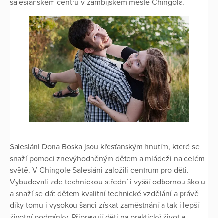
salesiánském centru v zambijském městě Chingola.
Salesiáni Dona Boska jsou křesťanským hnutím, které se
snaží pomoci znevýhodněným dětem a mládeži na celém
světě. V Chingole Salesiáni založili centrum pro děti.
Vybudovali zde technickou střední i vyšší odbornou školu
a snaží se dát dětem kvalitní technické vzdělání a právě
díky tomu i vysokou šanci získat zaměstnání a tak i lepší
životní podmínky. Připravují děti na praktický život a