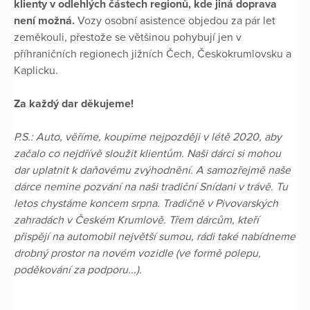
klienty v odlehlých částech regionů, kde jiná doprava
není možná.
Vozy osobní asistence objedou za pár let
zeměkouli, přestože se většinou pohybují jen v
příhraničních regionech jižních Čech, Českokrumlovsku a
Kaplicku.
Za každý dar děkujeme!
P.S.: Auto, věříme, koupíme nejpozději v létě 2020, aby
začalo co nejdřívě sloužit klientům. Naši dárci si mohou
dar uplatnit k daňovému zvýhodnění. A samozřejmě naše
dárce nemine pozvání na naši tradiční Snídani v trávě. Tu
letos chystáme koncem srpna. Tradičně v Pivovarských
zahradách v Českém Krumlově. Třem dárcům, kteří
přispějí na automobil největší sumou, rádi také nabídneme
drobný prostor na novém vozidle (ve formě polepu,
poděkování za podporu...).