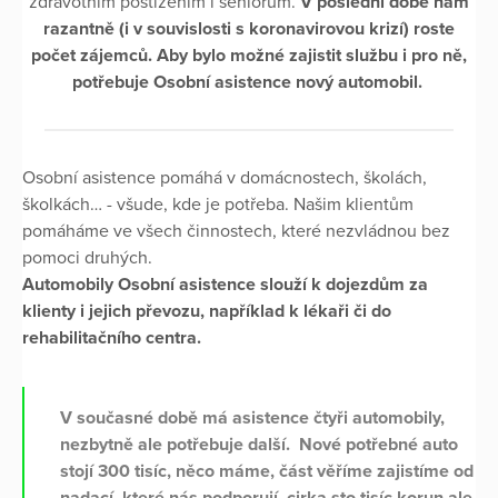
zdravotním postižením i seniorům.
V poslední době nám
razantně (i v souvislosti s koronavirovou krizí) roste
počet zájemců. Aby bylo možné zajistit službu i pro ně,
potřebuje Osobní asistence nový automobil.
Osobní asistence pomáhá v domácnostech, školách,
školkách… - všude, kde je potřeba. Našim klientům
pomáháme ve všech činnostech, které nezvládnou bez
pomoci druhých.
Automobily Osobní asistence slouží k dojezdům za
klienty i jejich převozu, například k lékaři či do
rehabilitačního centra.
V současné době má asistence čtyři automobily,
nezbytně ale potřebuje další. Nové potřebné auto
stojí 300 tisíc, něco máme, část věříme zajistíme od
nadací, které nás podporují, cirka sto tisíc korun ale