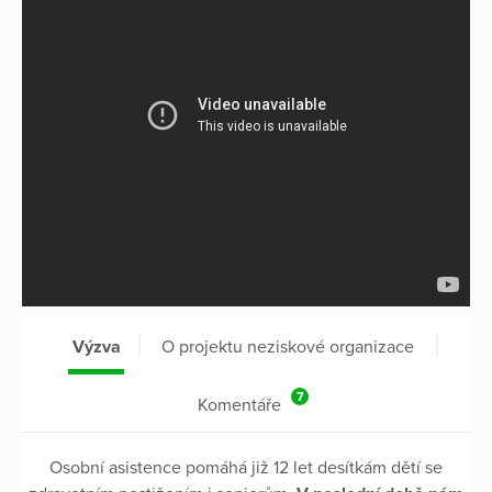
Výzva
O projektu neziskové organizace
7
Komentáře
Osobní asistence pomáhá již 12 let desítkám dětí se