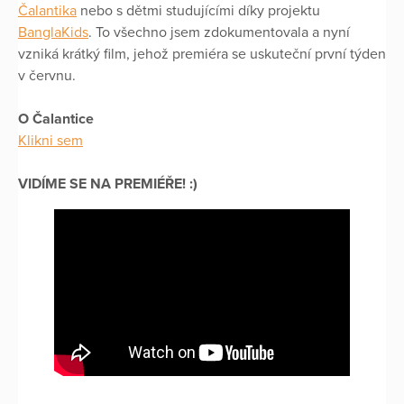
Čalantika
nebo s dětmi studujícími díky projektu
BanglaKids
. To všechno jsem zdokumentovala a nyní
vzniká krátký film, jehož premiéra se uskuteční první týden
v červnu.
O Čalantice
Klikni sem
VIDÍME SE NA PREMIÉŘE! :)