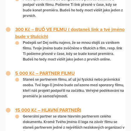
podpoř vznik filmu. Pošleme Ti link přesně v čase, kdy se
bude konat premiéra. Budeš ho tedy moct vidět jako jeden z
prvních.
300 Kč –
BUĎ VE FILMU ( dostaneš link a tvé jméno
bude v titulcích)
Podepiš se! Dej světu najevo, že se mnou stojíš za vznikem
filmu. Tvoje jméno bude zvěčněno v titulcích a film, resp. link
Ti pošleme přesně v čase, kdy se bude konat premiéra.
Budeš ho tedy moct vidět jako jeden z prvních online.
5 000 Kč –
PARTNER FILMU
Staneš se partnerem filmu, ať už jsi fyzická nebo právnická
osoba. Tvé logo či jméno bude zařazeno mezi sponzory filmu,
kteří náš projekt podpořili na začátku. Veřejné poděkování na
premiéře je samozřejmostí.
15 000 Kč –
HLAVNÍ PARTNE
ŘI
Generální partner se stane hlavním partnerem celého
dokumentu. Kromě Tvého jména či loga na závěr filmu se
staneš partnerem jedné z největších neziskových organizací v