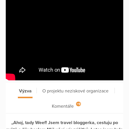
Výzva
O projektu neziskové organizace
+9
Komentáře
„Ahoj, tady Weef! Jsem travel bloggerka, cestuju po