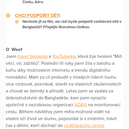
Česku, Adra.
CHCI PODPOŘIT DĚTI
Nechcete jít na film, ale rádi byste podpořili vzdělávání dětí v
Bangladéši? Přispějte libovolnou částkou.
O Weef
Jsem
travel blogerka
a
YouTuberka
, která žije heslem "Míň
věcí, víc zážitků". Poslední tři roky jsem žila v batohu a
kufru díky možnostem internetu a trendu digitálního
nomádství. Mám za cíl probudit v mladých lidech touhu
více cestovat, poznávat, stavět na vlastních zkušenostech
a chovat se šetrněji k přírodě. Letos jsem se vydala za
dobrodružstvím do Bangladéše, kam jsem vyrazila
společně s neziskovou organizací
ADRA
na monitorovací
cestu. Během návštěvy jsem měla možnost vidět na
vlastní oči život ve slumu, popovídat si s místními, trávit
čas s dětmi, kteří dochází do
vzdělávacího centra