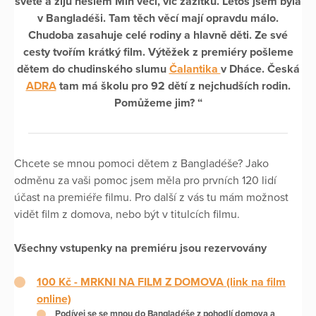
světě a žiju heslem Míň věcí, víc zážitků. Letos jsem byla
v Bangladéši. Tam těch věcí mají opravdu málo.
Chudoba zasahuje celé rodiny a hlavně děti. Ze své
cesty tvořím krátký film. Výtěžek z premiéry pošleme
dětem do chudinského slumu
Čalantika
v Dháce. Česká
ADRA
tam má školu pro 92 dětí z nejchudších rodin.
Pomůžeme jim? “
Chcete se mnou pomoci dětem z Bangladéše? Jako
odměnu za vaši pomoc jsem měla pro prvních 120 lidí
účast na premiéře filmu. Pro další z vás tu mám možnost
vidět film z domova, nebo být v titulcích filmu.
Všechny vstupenky na premiéru jsou rezervovány
100 Kč -
MRKNI NA FILM Z DOMOVA
(link na film
online)
Podívej se se mnou do Bangladéše z pohodlí domova a