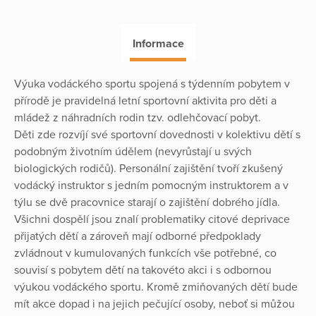
Informace
Výuka vodáckého sportu spojená s týdenním pobytem v
přírodě je pravidelná letní sportovní aktivita pro děti a
mládež z náhradních rodin tzv. odlehčovací pobyt.
Děti zde rozvíjí své sportovní dovednosti v kolektivu dětí s
podobným životním údělem (nevyrůstají u svých
biologických rodičů). Personální zajištění tvoří zkušený
vodácký instruktor s jedním pomocným instruktorem a v
týlu se dvě pracovnice starají o zajištění dobrého jídla.
Všichni dospělí jsou znalí problematiky citové deprivace
přijatých dětí a zároveň mají odborné předpoklady
zvládnout v kumulovaných funkcích vše potřebné, co
souvisí s pobytem dětí na takovéto akci i s odbornou
výukou vodáckého sportu. Kromě zmiňovaných dětí bude
mít akce dopad i na jejich pečující osoby, neboť si můžou