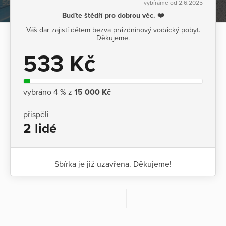
vybíráme od 2.6.2025
Buďte štědří pro dobrou věc. ❤️
Váš dar zajistí dětem bezva prázdninový vodácký pobyt.
Děkujeme.
533 Kč
vybráno 4 % z
15 000 Kč
přispěli
2 lidé
Sbírka je již uzavřena. Děkujeme!