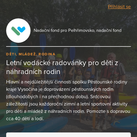
Přihlásit se
Nadační fond pro Pelhřimovsko, nadační fond
DĚTI, MLÁDEŽ, RODINA
Letní vodácké radovánky pro děti z
náhradních rodin
Hlavní a nejdůležitější činností spolku Pěstounské rodiny
kraje Vysočina je doprovázení pěstounských rodin
(dlouhodobých i na přechodnou dobu). Srdcovou
záležitostí jsou každoroční zimní a letní sportovní aktivity
pro děti a mládež z náhradních rodin. Pomozte s dopravou
cca 40 dětí a lodí.