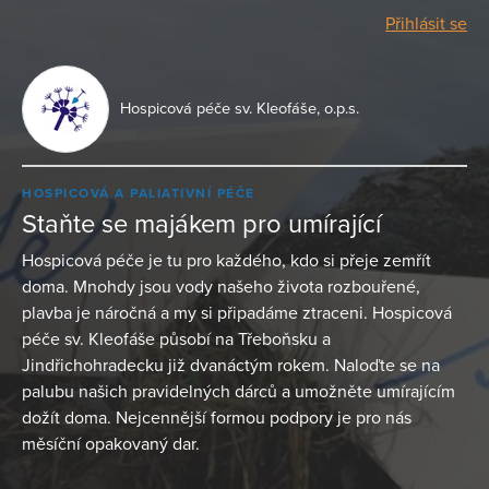
Přihlásit se
Hospicová péče sv. Kleofáše, o.p.s.
HOSPICOVÁ A PALIATIVNÍ PÉČE
Staňte se majákem pro umírající
Hospicová péče je tu pro každého, kdo si přeje zemřít
doma. Mnohdy jsou vody našeho života rozbouřené,
plavba je náročná a my si připadáme ztraceni. Hospicová
péče sv. Kleofáše působí na Třeboňsku a
Jindřichohradecku již dvanáctým rokem. Naloďte se na
palubu našich pravidelných dárců a umožněte umírajícím
dožít doma. Nejcennější formou podpory je pro nás
měsíční opakovaný dar.