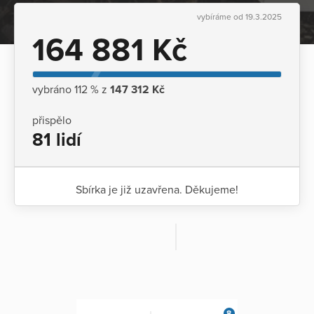
vybíráme od 19.3.2025
164 881 Kč
vybráno 112 % z
147 312 Kč
přispělo
81 lidí
Sbírka je již uzavřena. Děkujeme!
8