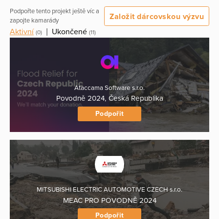
Podpořte tento projekt ještě víc a
Založit dárcovskou výzvu
zapojte kamarády
Aktivní
|
Ukončené
(0)
(11)
Ataccama Software s.r.o.
Povodně 2024, Česká Republika
Podpořit
MITSUBISHI ELECTRIC AUTOMOTIVE CZECH s.r.o.
MEAC PRO POVODNĚ 2024
Podpořit