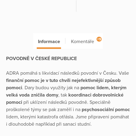
+9
Informace
Komentáře
POVODNĚ V ČESKÉ REPUBLICE
ADRA pomáhá s likvidací následků povodní v Česku. Vaše
finanční pomoc je v tuto chvíli nejefektivnější způsob
pomoci
. Dary budou využity jak na
pomoc lidem, kterým
velká voda zničila domy
, tak
koordinaci dobrovolnické
pomoci
při uklízení následků povodně. Speciálně
proškolené týmy se pak zaměří i na
psychosociální pomoc
lidem, kterými katastrofa otřásla. Jsme připraveni pomáhat
i dlouhodobě například při sanaci studní.