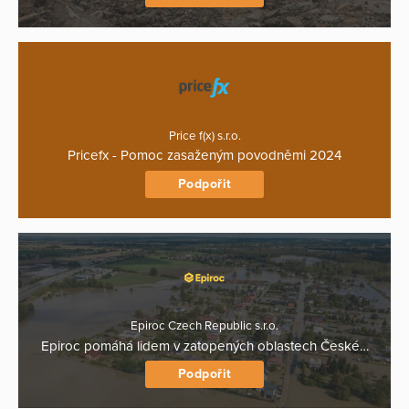
Price f(x) s.r.o.
Pricefx - Pomoc zasaženým povodněmi 2024
Podpořit
Epiroc Czech Republic s.r.o.
Epiroc pomáhá lidem v zatopených oblastech České…
Podpořit