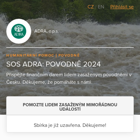
CZ
/
EN
Přihlásit se
ADRA, o.p.s.
HUMANITÁRNÍ POMOC
POVODNĚ
SOS ADRA: POVODNĚ 2024
Přispějte finančním darem lidem zasaženým povodněmi v
Česku. Děkujeme, že pomáháte s námi.
POMOZTE LIDEM ZASAŽENÝM MIMOŘÁDNOU
UDÁLOSTÍ
Sbírka je již uzavřena. Děkujeme!