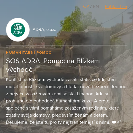
CZ
/
EN
Přihlásit se
ADRA, o.p.s.
HUMANITÁRNÍ POMOC
SOS ADRA: Pomoc na Blízkém
východě
Konflikt na Blízkém východě zasáhl statisíce lidí, kteří
museli opustit své domovy a hledat nové bezpečí. Jednou
z nejvíce zasažených zemí se stal Libanon, kde se
prohlubuje dlouhodobá humanitární krize. A proto
společně s vámi pomáháme zasaženým rodinám, které
ztratily svoje domovy, především ženám a dětem.
Děkujeme, že jste tu pro ty nejzranitelnější s námi. ❤️‍🩹