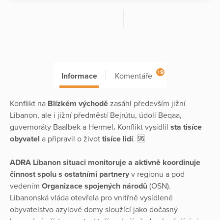
+9
Informace
Komentáře
Konflikt na
Blízkém východě
zasáhl především jižní
Libanon, ale i jižní předměstí Bejrútu, údolí Beqaa,
guvernoráty Baalbek a Hermel
.
Konflikt vysídlil
sta tisíce
obyvatel
a připravil o život
tisíce lidí
. 🆘
ADRA Libanon situaci monitoruje a aktivně koordinuje
činnost spolu s ostatními partnery
v regionu a pod
vedením
Organizace spojených národů
(OSN).
Libanonská vláda otevřela pro vnitřně vysídlené
obyvatelstvo azylové domy sloužící jako dočasný