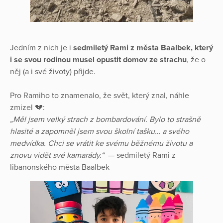
Jedním z nich je i
sedmiletý Rami z města Baalbek, který
i se svou rodinou musel opustit domov ze strachu
, že o
něj (a i své životy) přijde.
Pro Ramiho to znamenalo, že svět, který znal, náhle
zmizel 💔:
„Měl jsem velký strach z bombardování. Bylo to strašně
hlasité a zapomněl jsem svou školní tašku… a svého
medvídka. Chci se vrátit ke svému běžnému životu a
znovu vidět své kamarády.“
— sedmiletý Rami z
libanonského města Baalbek