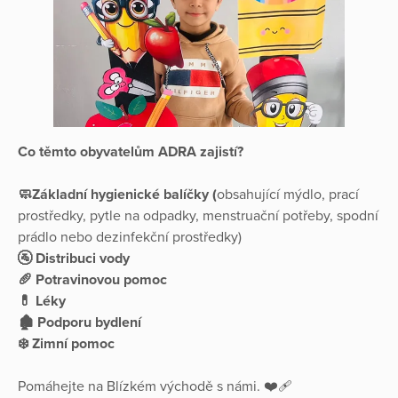
Co těmto obyvatelům ADRA zajistí?
🧼Základní hygienické balíčky (
obsahující mýdlo, prací
prostředky, pytle na odpadky, menstruační potřeby, spodní
prádlo nebo dezinfekční prostředky)
🚰 Distribuci vody
🥖 Potravinovou pomoc
💊 Léky
🏚️ Podporu bydlení
❄️ Zimní pomoc
Pomáhejte na Blízkém východě s námi. ❤️‍🩹