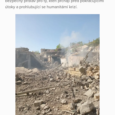
bezpečný přístav pro ty, kteří prchají před pokračujícími
útoky a prohlubující se humanitární krizí.