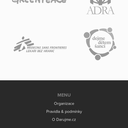
MENU
Organizace
Pravidla & podmínky
O Darujme.cz