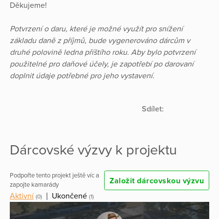
Děkujeme!
Potvrzení o daru, které je možné využít pro snížení
základu daně z příjmů, bude vygenerováno dárcům v
druhé polovině ledna příštího roku. Aby bylo potvrzení
použitelné pro daňové účely, je zapotřebí po darovaní
doplnit údaje potřebné pro jeho vystavení.
Sdílet:
Dárcovské výzvy k projektu
Podpořte tento projekt ještě víc a
Založit dárcovskou výzvu
zapojte kamarády
Aktivní
|
Ukončené
(0)
(1)