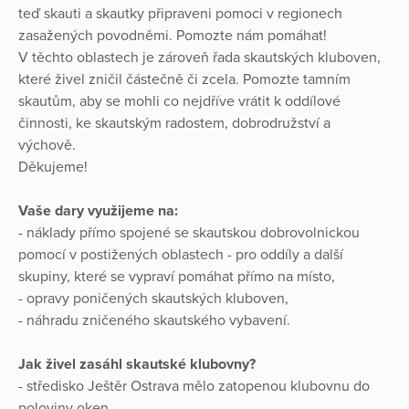
teď skauti a skautky připraveni pomoci v regionech
zasažených povodněmi. Pomozte nám pomáhat!
V těchto oblastech je zároveň řada skautských kluboven,
které živel zničil částečně či zcela. Pomozte tamním
skautům, aby se mohli co nejdříve vrátit k oddílové
činnosti, ke skautským radostem, dobrodružství a
výchově.
Děkujeme!
Vaše dary využijeme na:
- náklady přímo spojené se skautskou dobrovolnickou
pomocí v postižených oblastech - pro oddíly a další
skupiny, které se vypraví pomáhat přímo na místo,
- opravy poničených skautských kluboven,
- náhradu zničeného skautského vybavení.
Jak živel zasáhl skautské klubovny?
- středisko Ještěr Ostrava mělo zatopenou klubovnu do
poloviny oken