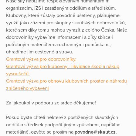
Naše síly nabízíme respektovaným humanitárním
organizacím, IZS i zasaženým oddílům a střediskům.
Klubovny, které zůstaly povodně ušetřeny, plánujeme
využít jako zázemí pro skupiny skautských dobrovolníků,
které sem díky tomu mohou vyrazit z celého Česka. Naše
dobrovolníky vybavíme informacemi a díky sbírce i
potřebným materiálem a ochrannými pomůckami,
uhradíme jim cestovné a stravu.
Grantová výzva pro dobrovolníky.
Grantová výzva pro klubovny - likvidace škod a nákup
vysoušečů.
Grantová výzva pro obnovu klubovních prostor a náhradu
zničeného vybavení
Za jakoukoliv podporu ze srdce děkujeme!
Pokud byste chtěli některé z postižených skautských
oddílů a středisek podpořit jiným způsobem, například
materiálně, ozvěte se prosím na
povodne@skaut.cz
.