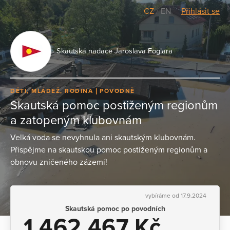
CZ
/
EN
Přihlásit se
Skautská nadace Jaroslava Foglara
DĚTI, MLÁDEŽ, RODINA
POVODNĚ
Skautská pomoc postiženým regionům
a zatopeným klubovnám
Velká voda se nevyhnula ani skautským klubovnám.
Přispějme na skautskou pomoc postiženým regionům a
obnovu zničeného zázemí!
vybíráme od 17.9.2024
Skautská pomoc po povodních
1 462 467 Kč