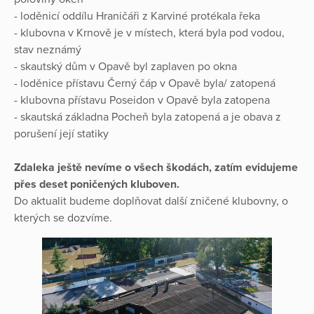
- loděnicí oddílu Hraničáři z Karviné protékala řeka
- klubovna v Krnově je v místech, která byla pod vodou,
stav neznámý
- skautský dům v Opavě byl zaplaven po okna
- loděnice přístavu Černý čáp v Opavě byla/ zatopená
- klubovna přístavu Poseidon v Opavě byla zatopena
- skautská základna Pocheň byla zatopená a je obava z
porušení její statiky
Zdaleka ještě nevíme o všech škodách, zatím evidujeme
přes deset poničených kluboven.
Do aktualit budeme doplňovat další zničené klubovny, o
kterých se dozvíme.