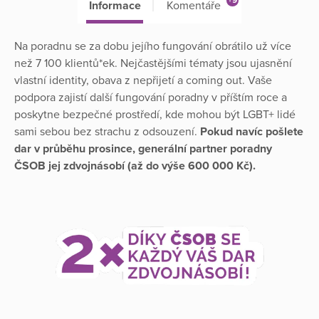
+9
Informace
Komentáře
Na poradnu se za dobu jejího fungování obrátilo už více
než 7 100 klientů*ek. Nejčastějšími tématy jsou ujasnění
vlastní identity, obava z nepřijetí a coming out. Vaše
podpora zajistí další fungování poradny v příštím roce a
poskytne bezpečné prostředí, kde mohou být LGBT+ lidé
sami sebou bez strachu z odsouzení.
Pokud navíc pošlete
dar v průběhu prosince, generální partner poradny
ČSOB jej zdvojnásobí (až do výše 600 000 Kč).