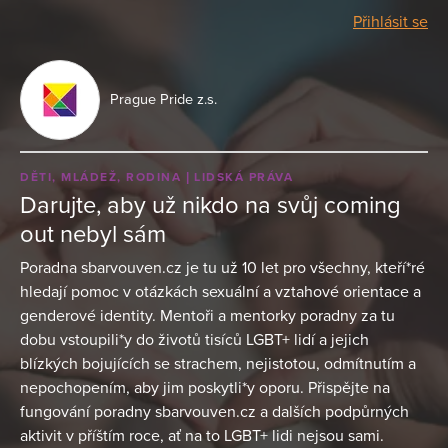
Přihlásit se
Prague Pride z.s.
DĚTI, MLÁDEŽ, RODINA
LIDSKÁ PRÁVA
Darujte, aby už nikdo na svůj coming
out nebyl sám
Poradna sbarvouven.cz je tu už 10 let pro všechny, kteří*ré
hledají pomoc v otázkách sexuální a vztahové orientace a
genderové identity. Mentoři a mentorky poradny za tu
dobu vstoupili*y do životů tisíců LGBT+ lidí a jejich
blízkých bojujících se strachem, nejistotou, odmítnutím a
nepochopením, aby jim poskytli*y oporu. Přispějte na
fungování poradny sbarvouven.cz a dalších podpůrných
aktivit v příštím roce, ať na to LGBT+ lidi nejsou sami.