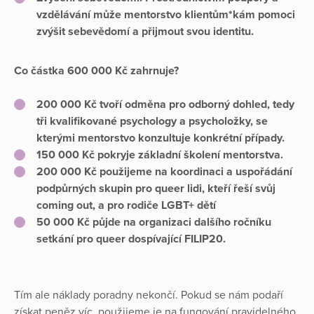
vzdělávání může mentorstvo klientům*kám pomoci
zvýšit sebevědomí a přijmout svou identitu.
Co částka 600 000 Kč zahrnuje?
200 000 Kč tvoří odměna pro odborný dohled, tedy
tři kvalifikované psychology a psycholožky, se
kterými mentorstvo konzultuje konkrétní případy.
150 000 Kč pokryje základní školení mentorstva.
200 000 Kč použijeme na koordinaci a uspořádání
podpůrných skupin pro queer lidi, kteří řeší svůj
coming out, a pro rodiče LGBT+ dětí
50 000 Kč půjde na organizaci dalšího ročníku
setkání pro queer dospívající FILIP20.
Tím ale náklady poradny nekončí. Pokud se nám podaří
získat peněz víc, použijeme je na fungování pravidelného