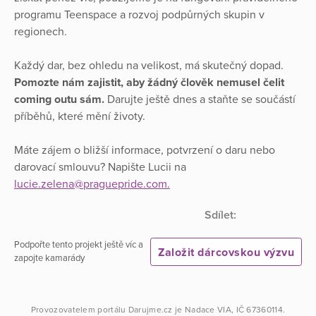
programu Teenspace a rozvoj podpůrných skupin v
regionech.
Každý dar, bez ohledu na velikost, má skutečný dopad.
Pomozte nám zajistit, aby žádný člověk nemusel čelit
coming outu sám.
Darujte ještě dnes a staňte se součástí
příběhů, které mění životy.
Máte zájem o bližší informace, potvrzení o daru nebo
darovací smlouvu? Napište Lucii na
lucie.zelena@praguepride.com.
Sdílet:
Podpořte tento projekt ještě víc a
Založit dárcovskou výzvu
zapojte kamarády
Provozovatelem portálu
Darujme.cz
je
Nadace VIA
, IČ 67360114.