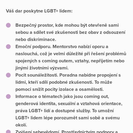
Váš dar poskytne LGBT+ lidem:
Bezpečný prostor
, kde mohou být otevřeně sami
sebou a sdílet své zkušenosti bez obav z odsouzení
nebo diskriminace.
Emoční podporu
. Mentorstvo nabízí oporu a
naslouchá, což je velmi důležité při řešení problémů
spojených s coming outem, vztahy, nepřijetím nebo
jinými životními výzvami.
Pocit sounáležitosti
. Poradna nabídne propojení s
lidmi, kteří sdílí podobné zkušenosti. To může
pomoci snížit pocity izolace a osamělosti.
Informace
o tématech jako jsou coming out,
genderová identita, sexuální a vztahová orientace,
práva LGBT+ lidí a dostupné služby. To umožní
LGBT+ lidem lépe porozumět sami sobě a svému
okolí.
Zvýšení sebevědomí
. Prostřednictvím podpory a