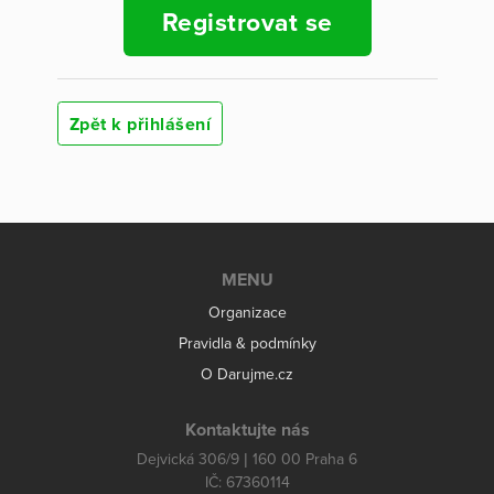
Registrovat se
Zpět k přihlášení
MENU
Organizace
Pravidla & podmínky
O Darujme.cz
Kontaktujte nás
Dejvická 306/9 | 160 00 Praha 6
IČ: 67360114