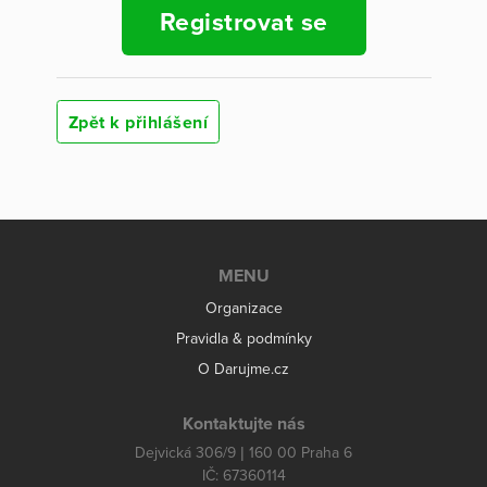
Registrovat se
Zpět k přihlášení
MENU
Organizace
Pravidla & podmínky
O Darujme.cz
Kontaktujte nás
Dejvická 306/9 | 160 00 Praha 6
IČ: 67360114