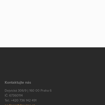
Kontaktujte nás
Dejvická 306/9 | 160 00 Praha 6
IČ: 67360114
Tel.: +420 736 142 491