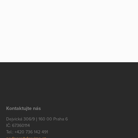
Kontaktujte nás
Dejvická 306/9 | 160 00 Praha 6
IČ: 67360114
Tel.: +420 736 142 491